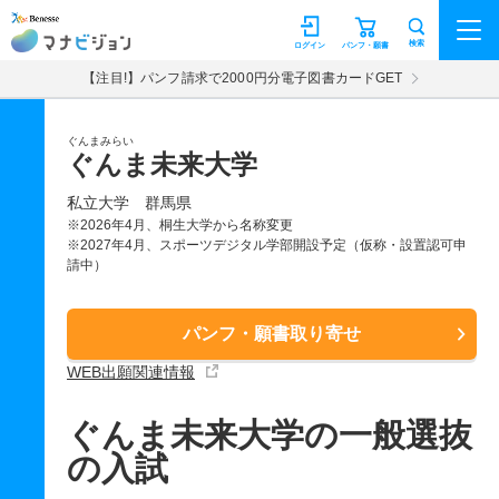
マナビジョン
検索
ログイン
パンフ・願書
【注目!】パンフ請求で2000円分電子図書カードGET
ぐんまみらい
ぐんま未来大学
私立大学
群馬県
※2026年4月、桐生大学から名称変更
※2027年4月、スポーツデジタル学部開設予定（仮称・設置認可申
請中）
パンフ・願書取り寄せ
WEB出願関連情報
ぐんま未来大学の一般選抜
の入試