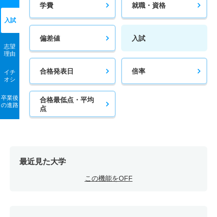
学費
就職・資格
入試
偏差値
入試
志望
理由
合格発表日
倍率
イチ
オシ
卒業後
合格最低点・平均
の進路
点
最近見た大学
この機能をOFF