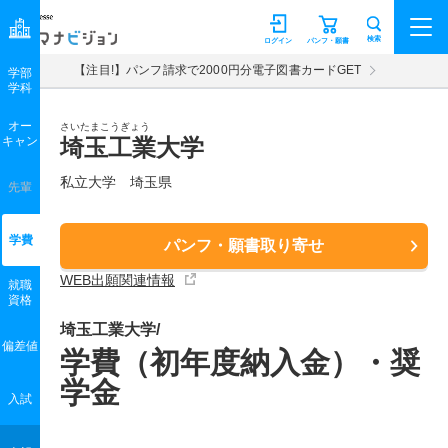
マナビジョン
検索
ログイン
パンフ・願書
【注目!】パンフ請求で2000円分電子図書カードGET
学部
学科
オー
さいたまこうぎょう
キャン
埼玉工業大学
私立大学 埼玉県
先輩
学費
パンフ・願書取り寄せ
WEB出願関連情報
就職
資格
埼玉工業大学/
偏差値
学費（初年度納入金）・奨
学金
入試