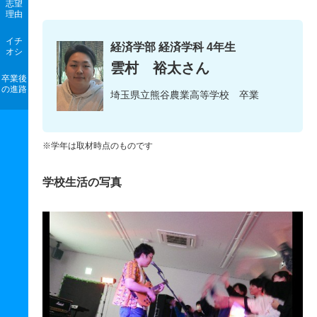
志望
理由
イチ
経済学部 経済学科 4年生
オシ
雲村 裕太さん
卒業後
の進路
埼玉県立熊谷農業高等学校 卒業
※学年は取材時点のものです
学校生活の写真