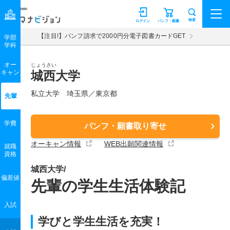
マナビジョン
検索
ログイン
パンフ・願書
【注目!】パンフ請求で2000円分電子図書カードGET
学部
学科
オー
じょうさい
キャン
城西大学
私立大学 埼玉県／東京都
先輩
学費
パンフ・願書取り寄せ
オーキャン情報
WEB出願関連情報
就職
資格
城西大学/
偏差値
先輩の学生生活体験記
入試
学びと学生生活を充実！