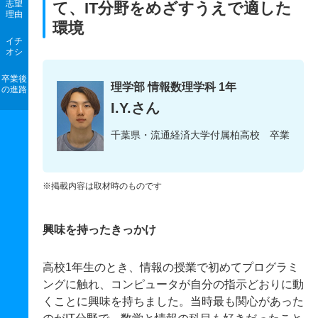
志望
て、IT分野をめざすうえで適した
理由
環境
イチ
オシ
卒業後
理学部 情報数理学科 1年
の進路
I.Y.さん
千葉県・流通経済大学付属柏高校 卒業
※掲載内容は取材時のものです
興味を持ったきっかけ
高校1年生のとき、情報の授業で初めてプログラミ
ングに触れ、コンピュータが自分の指示どおりに動
くことに興味を持ちました。当時最も関心があった