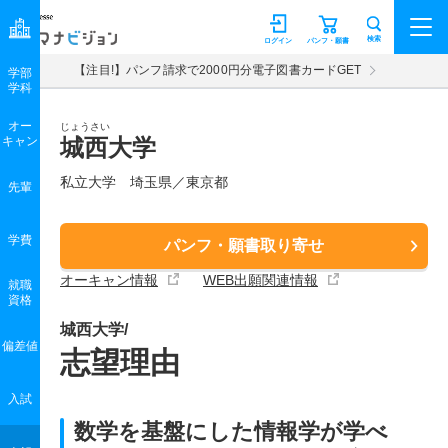
マナビジョン
検索
ログイン
パンフ・願書
【注目!】パンフ請求で2000円分電子図書カードGET
学部
学科
オー
じょうさい
キャン
城西大学
私立大学 埼玉県／東京都
先輩
学費
パンフ・願書取り寄せ
オーキャン情報
WEB出願関連情報
就職
資格
城西大学/
偏差値
志望理由
入試
数学を基盤にした情報学が学べ