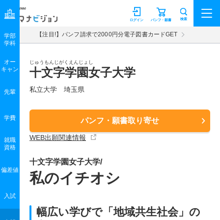
マナビジョン
検索
ログイン
パンフ・願書
【注目!】パンフ請求で2000円分電子図書カードGET
学部
学科
オー
じゅうもんじがくえんじょし
キャン
十文字学園女子大学
私立大学 埼玉県
先輩
学費
パンフ・願書取り寄せ
WEB出願関連情報
就職
資格
十文字学園女子大学/
偏差値
私のイチオシ
入試
幅広い学びで「地域共生社会」の