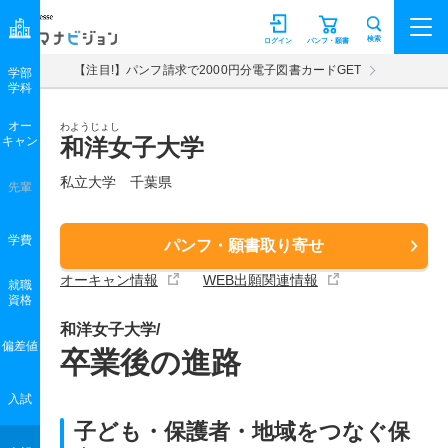
マナビジョン
検索
ログイン
パンフ・願書
【注目!】パンフ請求で2000円分電子図書カードGET
学部
学科
オー
わようじょし
キャン
和洋女子大学
私立大学 千葉県
先輩
学費
パンフ・願書取り寄せ
オーキャン情報
WEB出願関連情報
就職
資格
和洋女子大学/
偏差値
卒業後の進路
入試
子ども・保護者・地域をつなぐ保