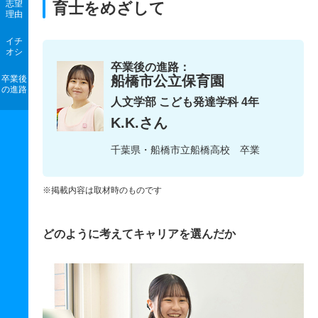
志望
育士をめざして
理由
イチ
オシ
卒業後の進路：
船橋市公立保育園
卒業後
の進路
人文学部 こども発達学科 4年
K.K.さん
千葉県・船橋市立船橋高校 卒業
※掲載内容は取材時のものです
どのように考えてキャリアを選んだか