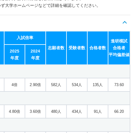
必ず大学ホームページなどで詳細を確認してください。
入試倍率
進研模試
志願者数
受験者数
合格者数
合格者
2025
2024
平均偏差値
年度
年度
4倍
2.90倍
582人
534人
135人
73.60
4.80倍
3.60倍
480人
434人
91人
66.20