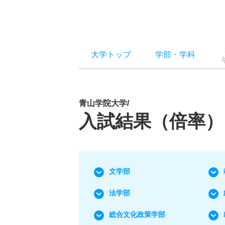
大学トップ
学部
・
学科
青山学院大学/
入試結果（倍率）
文学部
法学部
総合文化政策学部