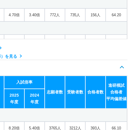
4.90倍
6倍
211人
211人
43人
67
4.70倍
3.40倍
772人
735人
156人
64.20
3.20倍
2.60倍
548人
479人
152人
64.20
2.30倍
5.40倍
171人
120人
53人
66.60
率）を見る
3.30倍
6.10倍
159人
144人
43人
63.50
4.20倍
5.70倍
205人
178人
42人
65.10
入試倍率
3.90倍
4.50倍
260人
249人
64人
65.70
進研模試
志願者数
受験者数
合格者数
合格者
2025
2024
平均偏差値
年度
年度
3.10倍
3.10倍
750人
683人
220人
64.30
8.20倍
5.40倍
3765人
3212人
393人
66.10