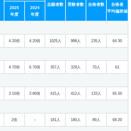
志願者数
受験者数
合格者数
合格者
7.60倍
4.90倍
358人
343人
45人
61.60
2025
2024
平均偏差値
年度
年度
2.10倍
3.30倍
216人
216人
101人
64.10
4.20倍
4.20倍
1025人
998人
235人
64.30
方式
2.60倍
2.60倍
246人
228人
87人
62.90
4.70倍
6.70倍
357人
329人
70人
61
方式
3.40倍
4.40倍
91人
79人
23人
64
3.10倍
3.80倍
415人
412人
133人
65.50
4.60倍
5.40倍
175人
158人
34人
64.70
2倍
－
181人
180人
89人
68.20