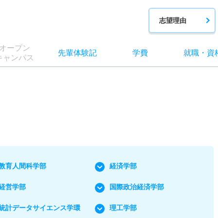
志望理由
オー
プン
先輩
体験記
学費
就職
・
資
キャン
パス
教育人間科学部
経済学部
経営学部
国際政治経済学部
統計データサイエンス学環
理工学部