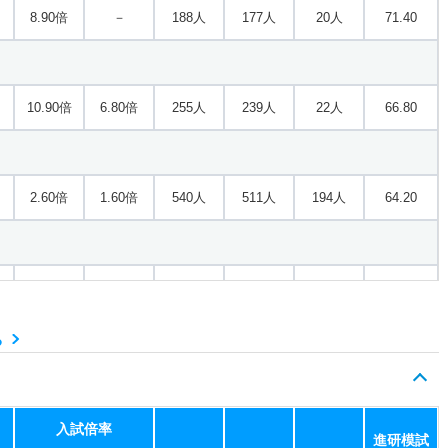
8.90倍
－
188人
177人
20人
71.40
10.90倍
6.80倍
255人
239人
22人
66.80
2.60倍
1.60倍
540人
511人
194人
64.20
3.20倍
3.10倍
527人
525人
163人
67.10
る
1.90倍
－
56人
56人
30人
69.60
入試倍率
進研模試