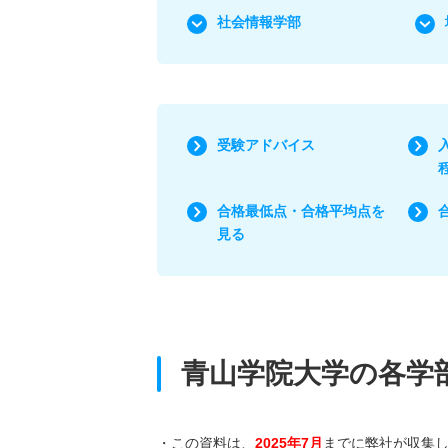
社会情報学部
受験アドバイス
合格最低点・合格平均点を
見る
青山学院大学の各学
・この資料は、
2025年7月
までに弊社が収集