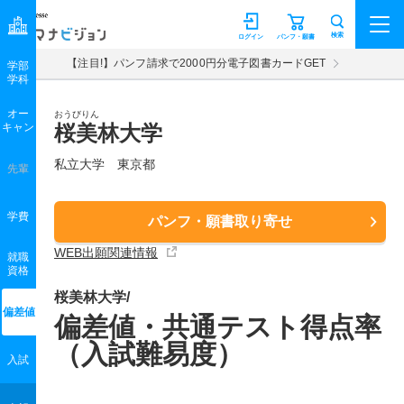
マナビジョン
検索
ログイン
パンフ・願書
【注目!】パンフ請求で2000円分電子図書カードGET
学部
学科
オー
おうびりん
キャン
桜美林大学
私立大学 東京都
先輩
学費
パンフ・願書取り寄せ
WEB出願関連情報
就職
資格
桜美林大学/
偏差値
偏差値・共通テスト得点率
（入試難易度）
入試