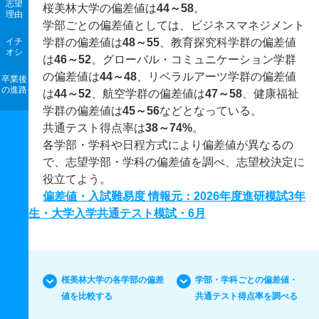
志望
桜美林大学の偏差値は
44～58
。
理由
学部ごとの偏差値としては、ビジネスマネジメント
イチ
学群の偏差値は
48～55
、教育探究科学群の偏差値
オシ
は
46～52
、グローバル・コミュニケーション学群
の偏差値は
44～48
、リベラルアーツ学群の偏差値
卒業後
の進路
は
44～52
、航空学群の偏差値は
47～58
、健康福祉
学群の偏差値は
45～56
などとなっている。
共通テスト得点率は
38～74%
。
各学部・学科や日程方式により偏差値が異なるの
で、志望学部・学科の偏差値を調べ、志望校決定に
役立てよう。
偏差値・入試難易度 情報元：2026年度進研模試3年
生・大学入学共通テスト模試・6月
桜美林大学の各学部の偏差
学部・学科ごとの偏差値・
値を比較する
共通テスト得点率を調べる