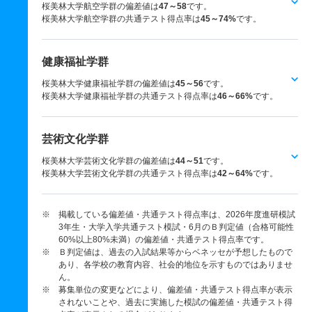
桜美林大学航空学群の偏差値は
47～58
です。
桜美林大学航空学群の共通テスト得点率は
45～74%
です。
健康福祉学群
桜美林大学健康福祉学群の偏差値は
45～56
です。
桜美林大学健康福祉学群の共通テスト得点率は
46～66%
です。
芸術文化学群
桜美林大学芸術文化学群の偏差値は
44～51
です。
桜美林大学芸術文化学群の共通テスト得点率は
42～64%
です。
※ 掲載している偏差値・共通テスト得点率は、2026年度進研模試
3年生・大学入学共通テスト模試・6月のＢ判定値（合格可能性
60%以上80%未満）の偏差値・共通テスト得点率です。
※ Ｂ判定値は、過去の入試結果等からベネッセが予想したもので
あり、各学校の教育内容、社会的地位を示すものではありませ
ん。
※ 募集単位の変更などにより、偏差値・共通テスト得点率が表示
されないことや、過去に実施した模試の偏差値・共通テスト得