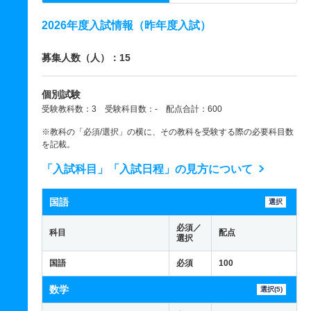
2026年度入試情報（昨年度入試）
募集人数（人）：15
個別試験
受験教科数：3 受験科目数：- 配点合計：600
※教科の「必須/選択」の横に、その教科を受験する際の必要科目数
を記載。
「入試科目」「入試日程」の見方について
国語
選択
必須／
科目
配点
選択
国語
必須
100
数学
選択(5)