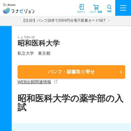
マナビジョン
検索
ログイン
パンフ・願書
【注目!】パンフ請求で2000円分電子図書カードGET
しょうわいか
昭和医科大学
私立大学
東京都
パンフ・願書取り寄せ
WEB出願関連情報
昭和医科大学の薬学部の入
試