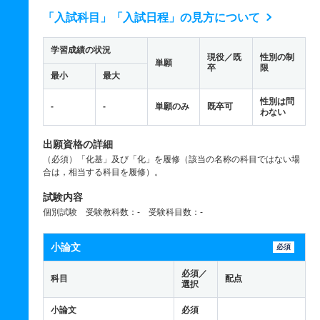
「入試科目」「入試日程」の見方について
学習成績の状況
現役／既
性別の制
単願
卒
限
最小
最大
性別は問
-
-
単願のみ
既卒可
わない
出願資格の詳細
（必須）「化基」及び「化」を履修（該当の名称の科目ではない場
合は，相当する科目を履修）。
試験内容
個別試験 受験教科数：- 受験科目数：-
小論文
必須
必須／
科目
配点
選択
小論文
必須