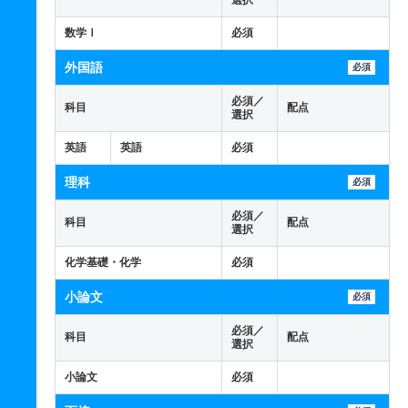
選択
数学Ⅰ
必須
外国語
必須
必須／
科目
配点
選択
英語
英語
必須
理科
必須
必須／
科目
配点
選択
化学基礎・化学
必須
小論文
必須
必須／
科目
配点
選択
小論文
必須