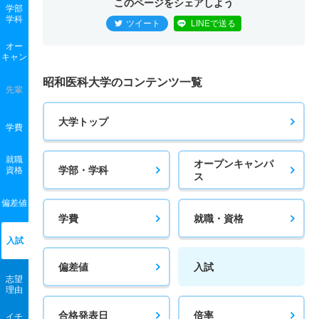
このページをシェアしよう
学部
学科
ツイート
LINEで送る
オー
キャン
昭和医科大学のコンテンツ一覧
先輩
大学トップ
学費
就職
オープンキャンパ
学部・学科
資格
ス
偏差値
学費
就職・資格
入試
偏差値
入試
志望
理由
合格発表日
倍率
イチ