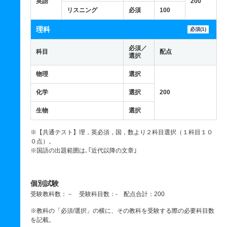
英語
200
リスニング
必須
100
理科
必須(1)
必須／
科目
配点
選択
物理
選択
化学
選択
200
生物
選択
※【共通テスト】理，英必須，国，数より２科目選択（１科目１０
０点）。
※国語の出題範囲は､｢近代以降の文章｣
個別試験
受験教科数：－ 受験科目数：- 配点合計：200
※教科の「必須/選択」の横に、その教科を受験する際の必要科目数
を記載。