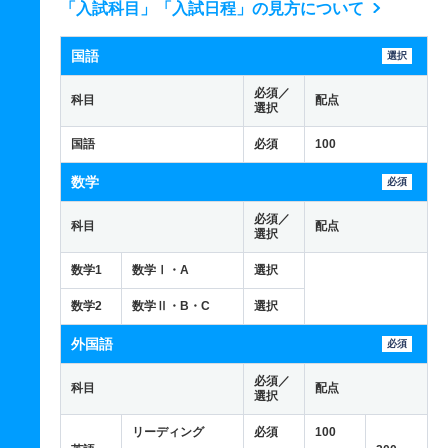
「入試科目」「入試日程」の見方について
国語
選択
必須／
科目
配点
選択
国語
必須
100
数学
必須
必須／
科目
配点
選択
数学1
数学Ⅰ・A
選択
数学2
数学Ⅱ・B・C
選択
外国語
必須
必須／
科目
配点
選択
リーディング
必須
100