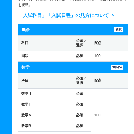
を記載。
「入試科目」「入試日程」の見方について
国語
選択
必須／
科目
配点
選択
国語
必須
100
数学
選択(5)
必須／
科目
配点
選択
数学Ⅰ
必須
数学Ⅱ
必須
数学A
必須
100
数学B
必須