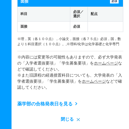
面接
必須
必須／
科目
配点
選択
面接
必須
※理，英（各１００点），小論文，面接（各７５点）必須，国，数
より１科目選択（１００点）。,※理科/化学は化学基礎と化学専門
※内容には変更等の可能性もありますので、必ず大学発表
の「入学者選抜要項」「学生募集要項」を
ホームページ
な
どで確認してください。
※また旧課程の経過措置科目についても、大学発表の「入
学者選抜要項」「学生募集要項」を
ホームページ
などで確
認してください。
薬学部の合格発表日を見る
閉じる