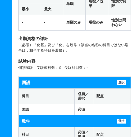
現役／既
性別の制
単願
卒
限
最小
最大
性別は問
-
-
単願のみ
現役のみ
わない
出願資格の詳細
（必須）「化基」及び「化」を履修（該当の名称の科目ではない場
合は，相当する科目を履修）。
試験内容
個別試験 受験教科数：3 受験科目数：-
国語
選択
必須／
科目
配点
選択
国語
必須
数学
選択
必須／
科目
配点