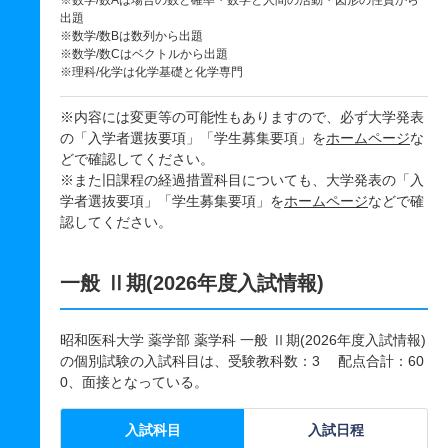
※数学/数Aは場合の数と確率・数学と人間の活動・図形の性質から
出題
※数学/数Bは数列から出題
※数学/数Cはベクトルから出題
※理科/化学は化学基礎と化学専門
※内容には変更等の可能性もありますので、必ず大学発表
の「入学者選抜要項」「学生募集要項」を
ホームページ
な
どで確認してください。
※また旧課程の経過措置科目についても、大学発表の「入
学者選抜要項」「学生募集要項」を
ホームページ
などで確
認してください。
一般 Ⅱ期(2026年度入試情報)
昭和医科大学 薬学部 薬学科 一般 Ⅱ期(2026年度入試情報)
の個別試験の入試科目は、受験教科数：3 配点合計：60
0、面接となっている。
入試科目
入試日程