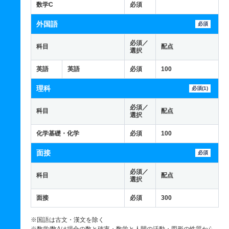
数学C
必須
外国語
必須
必須／
科目
配点
選択
英語
英語
必須
100
理科
必須(1)
必須／
科目
配点
選択
化学基礎・化学
必須
100
面接
必須
必須／
科目
配点
選択
面接
必須
300
※国語は古文・漢文を除く