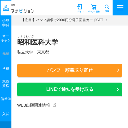
マナビジョン
検索
ログイン
パンフ・願書
【注目!】パンフ請求で2000円分電子図書カードGET
学部
学科
オー
しょうわいか
キャン
昭和医科大学
私立大学 東京都
先輩
学費
パンフ・願書取り寄せ
就職
資格
LINEで通知を受け取る
偏差値
WEB出願関連情報
入試