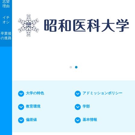
志望
理由
イチ
オシ
卒業後
の進路
大学の特色
アドミッションポリシー
教育環境
学部
偏差値
基本情報