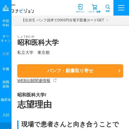
マナビジョン
検索
ログイン
パンフ・願書
【注目!】パンフ請求で2000円分電子図書カードGET
学部
学科
オー
しょうわいか
キャン
昭和医科大学
私立大学 東京都
先輩
学費
パンフ・願書取り寄せ
WEB出願関連情報
就職
資格
昭和医科大学/
偏差値
志望理由
入試
現場で患者さんと向き合うことで