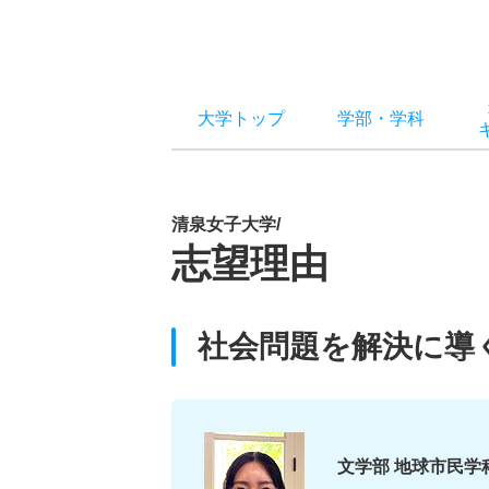
大学トップ
学部
・
学科
清泉女子大学/
志望理由
社会問題を解決に導
文学部 地球市民学科