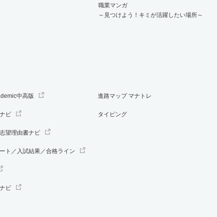
職業マンガ
～見つけよう！キミが活躍したい場所～
ademic中高版
進路マップ マナトレ
ナビ
タイピング
志望理由書ナビ
ート／入試結果／合格ライン
ナビ