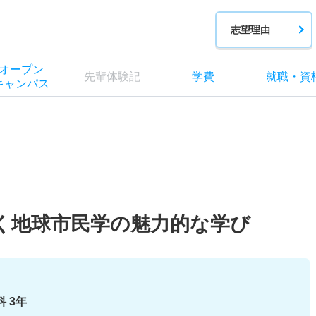
志望理由
オー
プン
先輩
体験記
学費
就職
・
資
キャン
パス
く地球市民学の魅力的な学び
 3年