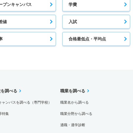
ープンキャンパス
学費
差値
入試
率
合格最低点・平均点
校を調べる
職業を調べる
キャンパスを調べる（専門学校）
職業名から調べる
界特集
職業分野から調べる
適職・適学診断