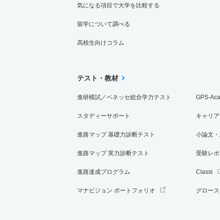
気になる項目で大学を比較する
留学について調べる
高校生向けコラム
テスト・教材
進研模試／ベネッセ総合学力テスト
GPS-Ac
スタディーサポート
キャリア
進路マップ 基礎力診断テスト
小論文・
進路マップ 実力診断テスト
受験レポ
進路達成プログラム
Classi
マナビジョン ポートフォリオ
グロース