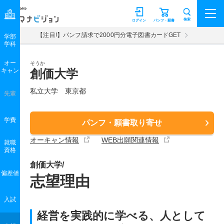
マナビジョン
検索
ログイン
パンフ・願書
【注目!】パンフ請求で2000円分電子図書カードGET
学部
学科
オー
そうか
キャン
創価大学
私立大学 東京都
先輩
学費
パンフ・願書取り寄せ
オーキャン情報
WEB出願関連情報
就職
資格
創価大学/
偏差値
志望理由
入試
経営を実践的に学べる、人として