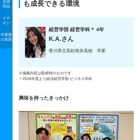
志望
も成長できる環境
理由
イチ
オシ
経営学部 経営学科＊ 4年
卒業後
K.A.さん
の進路
香川県立高松桜井高校 卒業
※掲載内容は取材時のものです
＊2026年度より経済経営学部 ビジネス学科
興味を持ったきっかけ