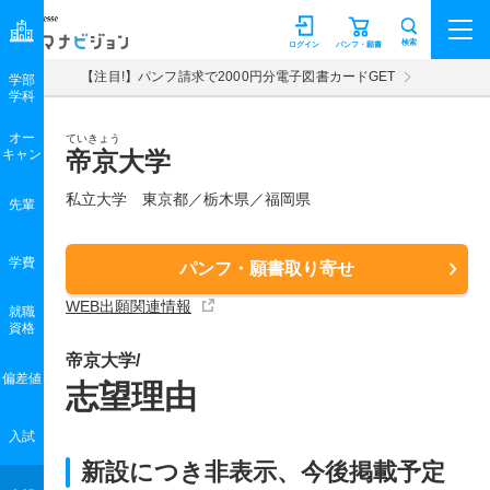
マナビジョン
検索
ログイン
パンフ・願書
【注目!】パンフ請求で2000円分電子図書カードGET
学部
学科
オー
ていきょう
キャン
帝京大学
私立大学 東京都／栃木県／福岡県
先輩
学費
パンフ・願書取り寄せ
WEB出願関連情報
就職
資格
帝京大学/
偏差値
志望理由
入試
新設につき非表示、今後掲載予定