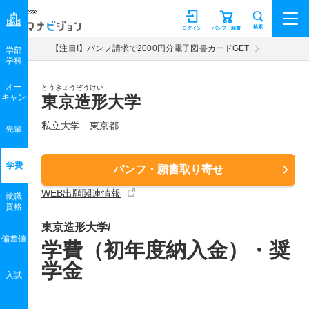
マナビジョン
検索
ログイン
パンフ・願書
【注目!】パンフ請求で2000円分電子図書カードGET
学部
学科
オー
とうきょうぞうけい
キャン
東京造形大学
私立大学 東京都
先輩
学費
パンフ・願書取り寄せ
WEB出願関連情報
就職
資格
東京造形大学/
偏差値
学費（初年度納入金）・奨
学金
入試