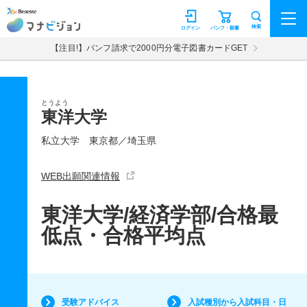
マナビジョン
検索
ログイン
パンフ・願書
【注目!】パンフ請求で2000円分電子図書カードGET
とうよう
東洋大学
私立大学
東京都／埼玉県
WEB出願関連情報
東洋大学/経済学部/合格最
低点・合格平均点
受験アドバイス
入試種別から入試科目・日