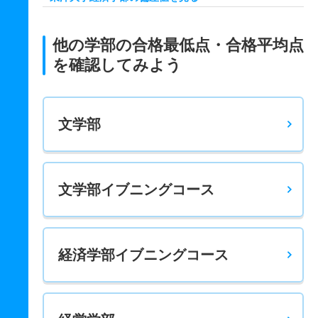
経済学科 一般 後期３教科英国地公
196.3
－
300
－
－
－
－
－
他の学部の合格最低点・合格平均点
経済学科 一般 後期３教科最高得点
を確認してみよう
261.7
－
400
－
－
－
－
－
経済学科 一般 共テ 前期３科目均等配点
文学部
－
－
600
－
－
－
－
－
経済学科 一般 共テ 前期３科目数学重視
－
－
700
－
－
－
－
－
文学部イブニングコース
経済学科 一般 共テ 前期３科目最高得点
－
－
800
－
－
－
－
－
経済学部イブニングコース
経済学科 一般 共テ 前期４科目均等配点
－
－
800
－
－
－
－
－
経済学科 一般 共テ 前期４科目最高得点