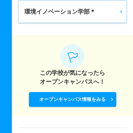
194.4
－
300
－
－
－
－
－
環境イノベーション学部＊
総合政策学科 一般 共テ 前期３科目英国地公数
－
－
600
－
－
－
－
－
総合政策学科 一般 共テ 前期３科目英数理
－
－
600
－
－
－
－
－
総合政策学科 一般 共テ 前期４科目均等配点
－
－
800
－
－
－
－
－
この学校が気になったら
総合政策学科 一般 共テ 前期４科目数学重視
オープンキャンパスへ！
－
－
900
－
－
－
－
－
総合政策学科 一般 共テ 前期５科目均等配点
オープンキャンパス情報をみる
－
－
1000
－
－
－
－
－
総合政策学科 一般 ニ 後期３科目均等配点
－
－
600
－
－
－
－
－