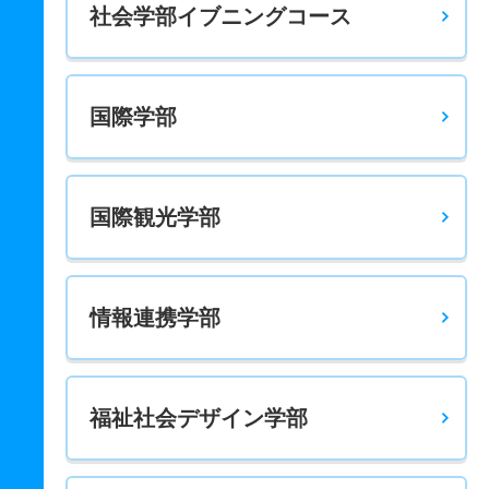
社会学部イブニングコース
国際経済学科 一般 後期３教科英語重視
216.8
－
350
－
－
－
－
－
国際経済学科 一般 共テ 前期３科目均等配点
国際学部
－
－
600
－
－
－
－
－
国際経済学科 一般 共テ 前期３科目最高得点
国際観光学部
－
－
800
－
－
－
－
－
国際経済学科 一般 共テ 前期３科目英語重視
－
－
800
－
－
－
－
－
情報連携学部
国際経済学科 一般 共テ 前期４科目均等配点
－
－
800
－
－
－
－
－
国際経済学科 一般 共テ 前期５科目均等配点
福祉社会デザイン学部
－
－
1000
－
－
－
－
－
国際経済学科 一般 ニ 後期３科目均等配点