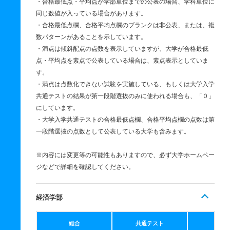
・合格最低点・平均点が学部単位までの公表の場合、学科単位に
同じ数値が入っている場合があります。
・合格最低点欄、合格平均点欄のブランクは非公表、または、複
数パターンがあることを示しています。
・満点は傾斜配点の点数を表示していますが、大学が合格最低
点・平均点を素点で公表している場合は、素点表示としていま
す。
・満点は点数化できない試験を実施している、もしくは大学入学
共通テストの結果が第一段階選抜のみに使われる場合も、「０」
にしています。
・大学入学共通テストの合格最低点欄、合格平均点欄の点数は第
一段階選抜の点数として公表している大学も含みます。
※内容には変更等の可能性もありますので、必ず大学ホームペー
ジなどで詳細を確認してください。
経済学部
総合
共通テスト
個別