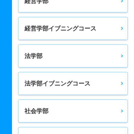
経営学部
－
－
1000
－
－
－
－
－
経済学科 一般 共テ 前期５科目均等配点
－
－
1000
－
－
－
－
－
経営学部イブニングコース
国際経済学科 一般 前期３教科均等配点
177.2
－
300
－
－
－
－
－
法学部
国際経済学科 一般 前期３教科最高得点
235.8
－
400
－
－
－
－
－
国際経済学科 一般 前期３教科英語重視
法学部イブニングコース
207.1
－
350
－
－
－
－
－
国際経済学科 一般 前期４教科均等配点
215.8
社会学部
－
400
－
－
－
－
－
国際経済学科 一般 後期３教科均等配点
187.7
－
300
－
－
－
－
－