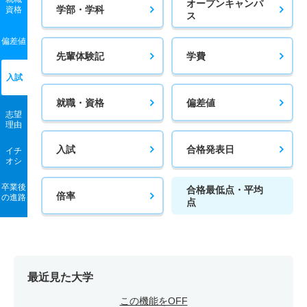
オープンキャンパ
学部・学科
資格
ス
偏差値
先輩体験記
学費
入試
就職・資格
偏差値
志望
理由
入試
合格発表日
イチ
オシ
卒業後
合格最低点・平均
倍率
の進路
点
最近見た大学
この機能をOFF