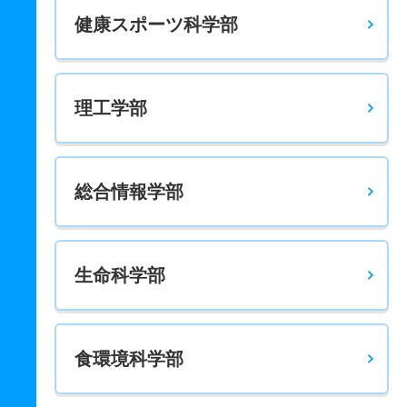
健康スポーツ科学部
－
－
600
－
－
－
－
－
総合政策学科 一般 前期３教科均等配点
176
－
300
－
－
－
－
－
理工学部
総合政策学科 一般 前期３教科数学重視
201.2
－
350
－
－
－
－
－
総合政策学科 一般 前期３教科最高得点
総合情報学部
239.4
－
400
－
－
－
－
－
総合政策学科 一般 前期３教科英語重視
生命科学部
209.2
－
350
－
－
－
－
－
総合政策学科 一般 前期４教科均等配点
211.5
－
400
－
－
－
－
－
食環境科学部
総合政策学科 一般 後期３教科均等配点