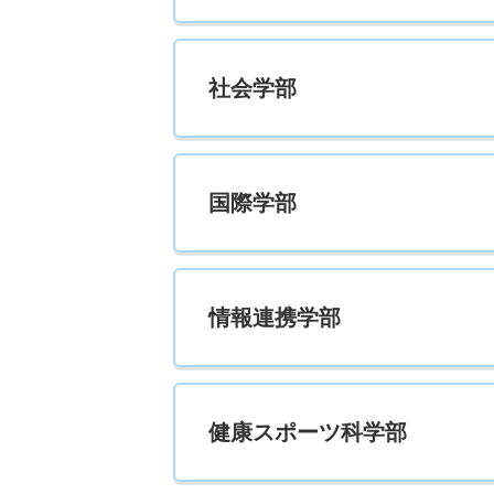
－
－
総合情報学科／心理・スポーツ情報専攻 一般
社会学部
161.8
－
総合情報学科／心理・スポーツ情報専攻 一般
国際学部
161.1
－
総合情報学科／心理・スポーツ情報専攻 一般
情報連携学部
191.5
－
総合情報学科／心理・スポーツ情報専攻 一般
151
－
健康スポーツ科学部
総合情報学科／心理・スポーツ情報専攻 一般