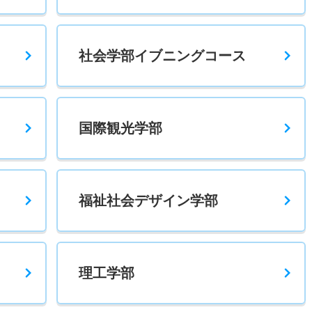
800
－
－
－
－
－
－
 前期３教科英国地公数
社会学部イブニングコース
300
－
－
－
－
－
－
 前期３教科英数理
国際観光学部
300
－
－
－
－
－
－
 前期４教科均等配点
福祉社会デザイン学部
400
－
－
－
－
－
－
 後期３教科均等配点
300
－
－
－
－
－
－
理工学部
 後期３教科最高得点