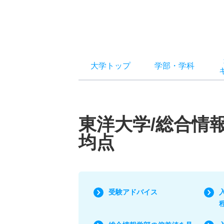
大学トップ
学部
・
学科
東洋大学/総合情
均点
受験アドバイス