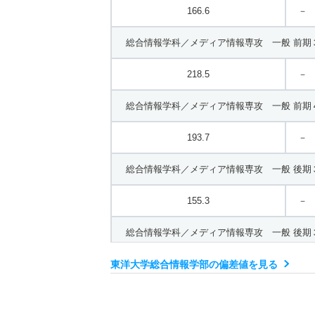
166.6
－
総合情報学科／メディア情報専攻 一般 前期
218.5
－
総合情報学科／メディア情報専攻 一般 前期
193.7
－
総合情報学科／メディア情報専攻 一般 後期
155.3
－
総合情報学科／メディア情報専攻 一般 後期
東洋大学総合情報学部の偏差値を見る
217.5
－
総合情報学科／メディア情報専攻 一般 共テ