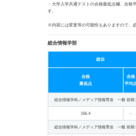
・大学入学共通テストの合格最低点欄、合格
す。
※内容には変更等の可能性もありますので、
総合情報学部
総合
合格
合格
最低点
平均
総合情報学科／メディア情報専攻 一般 前期
166.4
－
総合情報学科／メディア情報専攻 一般 前期