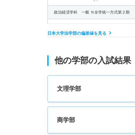
政治経済学科 一般 Ｎ全学統一方式第２期
5人
日本大学法学部の偏差値を見る
政治経済学科 一般 共テ Ｃ方式３教科型
20人
他の学部の入試結果
政治経済学科 一般 共テ Ｃ方式４教科型
5人
文理学部
新聞学科 一般 Ｎ全学統一方式第１期
13人
商学部
新聞学科 一般 Ｎ全学統一方式第２期
5人