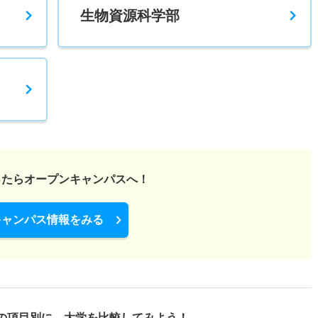
生物資源科学部
1.90倍
3倍
43人
41人
22人
53
2.20倍
2.10倍
347人
331人
150人
58.40
ったら
オープンキャンパスへ！
2.80倍
2倍
174人
148人
52人
－
キャンパス情報をみる
2.10倍
1.70倍
170人
170人
82人
55
の項目別に、
大学を比較してみよう！