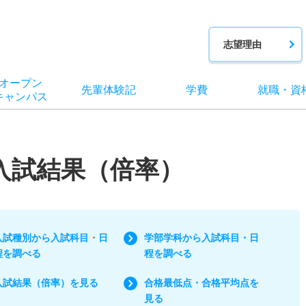
志望理由
オー
プン
先輩
体験記
学費
就職
・
資
キャン
パス
/入試結果（倍率）
入試種別から入試科目・日
学部学科から入試科目・日
程を調べる
程を調べる
入試結果（倍率）を見る
合格最低点・合格平均点を
見る