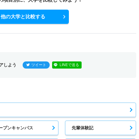
1.30倍
1.70倍
24人
24人
18人
55.40
他の大学と比較する
アしよう
ツイート
LINEで送る
ープンキャンパス
先輩体験記