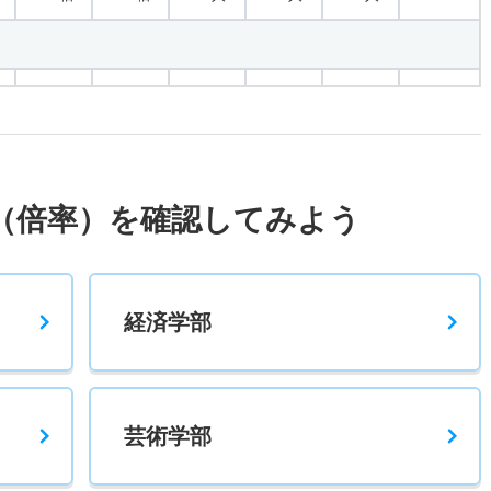
2.70倍
2.10倍
161人
140人
52人
－
2.30倍
1.70倍
437人
435人
191人
56.60
（倍率）を確認してみよう
1.40倍
1.30倍
69人
69人
49人
59.10
経済学部
2.30倍
2.10倍
264人
249人
110人
55.90
芸術学部
2.70倍
2.20倍
119人
100人
37人
－