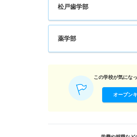
松戸歯学部
経営法学科 一般 共テ Ｃ方式４教科型
5人
薬学部
公共政策学科 一般 Ｎ全学統一方式第１期
23人
公共政策学科 一般 Ｎ全学統一方式第２期
この学校が気にな
5人
オープン
公共政策学科 一般 共テ Ｃ方式３教科型
20人
公共政策学科 一般 共テ Ｃ方式４教科型
学費や就職など