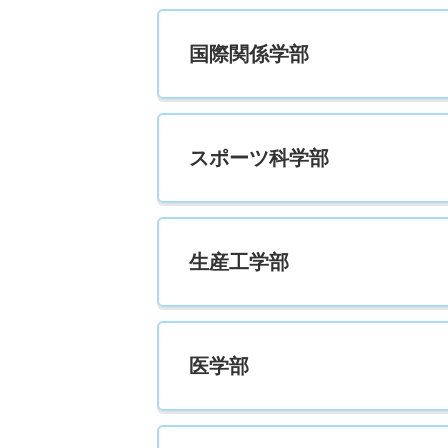
新聞学科 一般 共テ Ｃ方式３教科型
国際関係学部
15人
新聞学科 一般 共テ Ｃ方式４教科型
スポーツ科学部
5人
経営法学科 一般 Ｎ全学統一方式第１期
生産工学部
13人
経営法学科 一般 Ｎ全学統一方式第２期
5人
医学部
経営法学科 一般 共テ Ｃ方式３教科型
20人