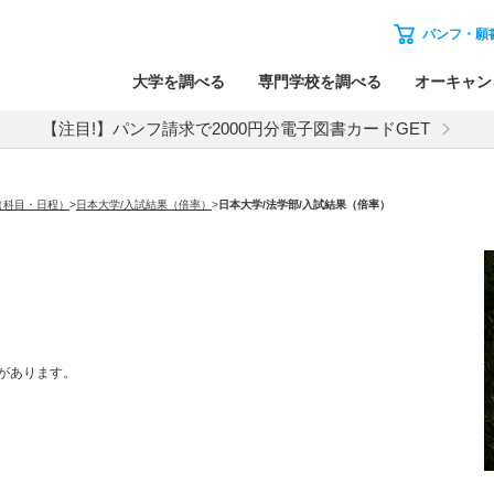
パンフ・願
大学を調べる
専門学校を調べる
オーキャン
【注目!】パンフ請求で2000円分電子図書カードGET
（科目・日程）
>
日本大学/入試結果（倍率）
>
日本大学
/法学部/入試結果（倍率）
があります。