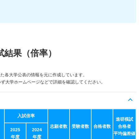
試結果（倍率）
した各大学公表の情報を元に作成しています。
必ず大学ホームページなどで詳細を確認してください。
入試倍率
進研模試
志願者数
受験者数
合格者数
合格者
2025
2024
平均偏差値
年度
年度