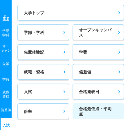
大学トップ
オープンキャンパ
学部
学部・学科
ス
学科
オー
キャン
先輩体験記
学費
先輩
就職・資格
偏差値
学費
入試
合格発表日
就職
資格
合格最低点・平均
偏差値
倍率
点
入試