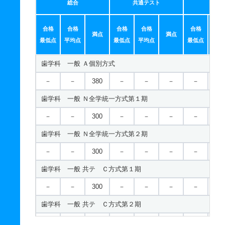
総合
共通テスト
個別
合格
合格
合格
合格
合格
合
満点
満点
最低点
平均点
最低点
平均点
最低点
平均
歯学科 一般 Ａ個別方式
－
－
380
－
－
－
－
－
歯学科 一般 Ｎ全学統一方式第１期
－
－
300
－
－
－
－
－
歯学科 一般 Ｎ全学統一方式第２期
－
－
300
－
－
－
－
－
歯学科 一般 共テ Ｃ方式第１期
－
－
300
－
－
－
－
－
歯学科 一般 共テ Ｃ方式第２期
－
－
200
－
－
－
－
－