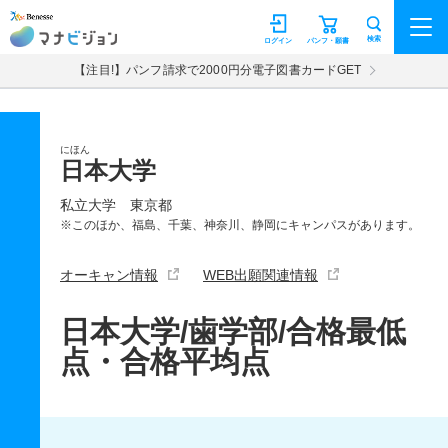
マナビジョン
検索
ログイン
パンフ・願書
【注目!】パンフ請求で2000円分電子図書カードGET
にほん
日本大学
私立大学
東京都
※このほか、福島、千葉、神奈川、静岡にキャンパスがあります。
オーキャン情報
WEB出願関連情報
日本大学/歯学部/合格最低
点・合格平均点