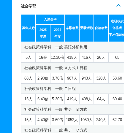
国際経済学科 一般 Ｔ日程
社会学部
25人
4.30倍
4.30倍
515人
494人
114人
62.30
入試倍率
国際経済学科 一般 共テ Ｂ方式
進研模試
募集人数
志願者数
受験者数
合格者数
合格者
2025
2024
15人
3倍
3倍
372人
371人
123人
62.40
平均偏差値
年度
年度
国際経済学科 一般 共テ Ｃ方式
社会政策科学科 一般 英語外部利用
5人
2.20倍
2.10倍
379人
375人
172人
63.90
5人
16倍
12.30倍
419人
416人
26人
65
現代ビジネス学科 一般 Ａ方式Ⅰ日程
社会政策科学科 一般 Ａ方式Ⅰ日程
58人
5.20倍
4.40倍
884人
844人
163人
57.90
88人
2.90倍
3.70倍
987人
943人
320人
58.60
現代ビジネス学科 一般 Ｔ日程
社会政策科学科 一般 Ｔ日程
14人
6.70倍
4.90倍
510人
489人
73人
57.40
15人
6.40倍
5.30倍
419人
408人
64人
60.40
現代ビジネス学科 一般 共テ Ｂ方式
社会政策科学科 一般 共テ Ｂ方式
9人
3.30倍
3.40倍
260人
260人
79人
61.50
15人
4.40倍
3.60倍
1052人
1050人
240人
62.70
現代ビジネス学科 一般 共テ Ｃ方式
社会政策科学科 一般 共テ Ｃ方式