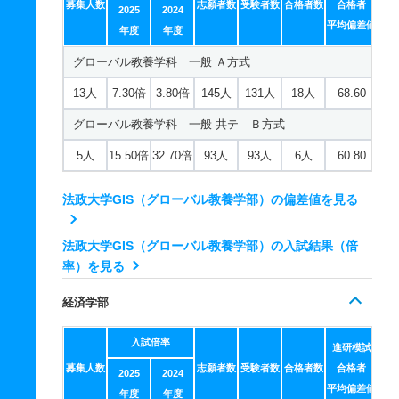
募集人数
志願者数
受験者数
合格者数
合格者
2025
2024
8人
7倍
5.30倍
382人
373人
53人
59.30
平均偏差値
年度
年度
都市環境デザイン工学科 一般 共テ Ｂ方式
グローバル教養学科 一般 Ａ方式
13人
3.40倍
3.40倍
391人
389人
116人
58.90
13人
7.30倍
3.80倍
145人
131人
18人
68.60
都市環境デザイン工学科 一般 共テ Ｃ方式
グローバル教養学科 一般 共テ Ｂ方式
3人
2.80倍
2.90倍
331人
330人
117人
61.10
5人
15.50倍
32.70倍
93人
93人
6人
60.80
システムデザイン学科 一般 英語外部利用
法政大学GIS（グローバル教養学部）の偏差値を見る
2人
14.50倍
13.30倍
148人
145人
10人
60.20
システムデザイン学科 一般 Ａ方式Ⅰ日程
法政大学GIS（グローバル教養学部）の入試結果（倍
40人
6倍
6.70倍
905人
865人
144人
64
率）を見る
システムデザイン学科 一般 Ｔ日程
経済学部
8人
8.90倍
11倍
306人
294人
33人
59.30
入試倍率
進研模試
システムデザイン学科 一般 共テ Ｂ方式
募集人数
志願者数
受験者数
合格者数
合格者
2025
2024
13人
5.90倍
5.40倍
495人
495人
84人
平均偏差値
62.80
年度
年度