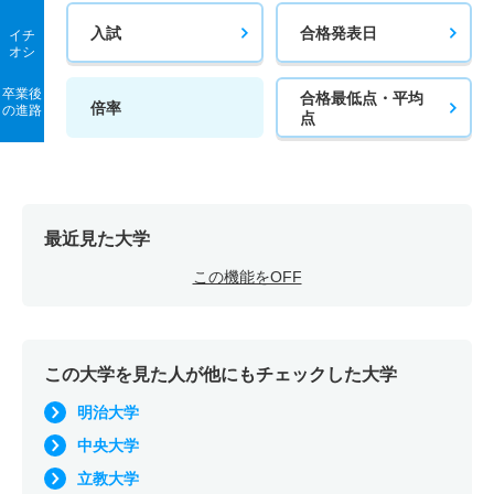
入試
合格発表日
イチ
オシ
卒業後
合格最低点・平均
倍率
の進路
点
最近見た大学
この機能をOFF
この大学を見た人が他にもチェックした大学
明治大学
中央大学
立教大学