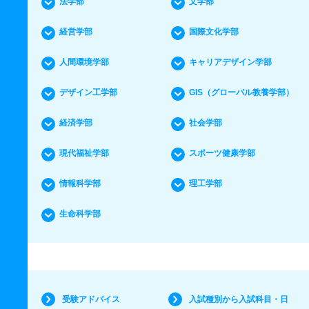
法学部
文学部
経営学部
国際文化学部
人間環境学部
キャリアデザイン学部
デザイン工学部
GIS（グローバル教養学部）
経済学部
社会学部
現代福祉学部
スポーツ健康学部
情報科学部
理工学部
生命科学部
受験アドバイス
入試種別から入試科目・日