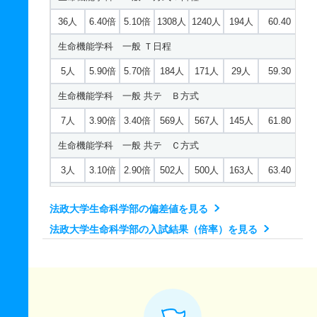
5人
2.50倍
3.30倍
248人
245人
98人
65.10
36人
6.40倍
5.10倍
1308人
1240人
194人
60.40
経営システム工学科 一般 英語外部利用
生命機能学科 一般 Ｔ日程
4人
6.10倍
7.40倍
61人
61人
10人
59.30
5人
5.90倍
5.70倍
184人
171人
29人
59.30
経営システム工学科 一般 Ａ方式Ⅱ日程
生命機能学科 一般 共テ Ｂ方式
24人
6倍
8.40倍
451人
383人
64人
60.20
7人
3.90倍
3.40倍
569人
567人
145人
61.80
経営システム工学科 一般 Ｔ日程
生命機能学科 一般 共テ Ｃ方式
10人
6.20倍
5.10倍
172人
162人
26人
61
3人
3.10倍
2.90倍
502人
500人
163人
63.40
経営システム工学科 一般 共テ Ｂ方式
環境応用化学科 一般 英語外部利用
15人
3.20倍
4.40倍
353人
351人
109人
62.40
法政大学生命科学部の偏差値を見る
1人
7.10倍
6.80倍
68人
64人
9人
51.20
法政大学生命科学部の入試結果（倍率）を見る
経営システム工学科 一般 共テ Ｃ方式
環境応用化学科 一般 Ａ方式Ⅱ日程
7人
4.20倍
9.90倍
150人
148人
35人
63.80
40人
3.60倍
3.70倍
950人
791人
217人
57.10
創生科学科 一般 英語外部利用
環境応用化学科 一般 Ｔ日程
2人
10.30倍
8倍
82人
82人
8人
58.10