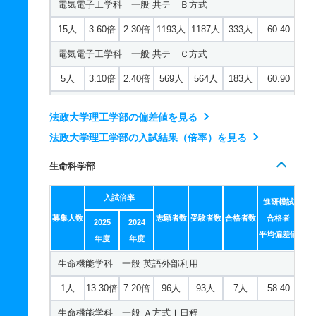
電気電子工学科 一般 共テ Ｂ方式
15人
3.60倍
2.30倍
1193人
1187人
333人
60.40
電気電子工学科 一般 共テ Ｃ方式
5人
3.10倍
2.40倍
569人
564人
183人
60.90
応用情報工学科 一般 英語外部利用
法政大学理工学部の偏差値を見る
2人
4.30倍
7.90倍
79人
73人
17人
58.10
法政大学理工学部の入試結果（倍率）を見る
応用情報工学科 一般 Ａ方式Ⅰ日程
生命科学部
50人
3.70倍
2.90倍
816人
775人
210人
59.30
入試倍率
応用情報工学科 一般 Ｔ日程
進研模試
募集人数
志願者数
受験者数
合格者数
合格者
2025
2024
14人
4.60倍
4.90倍
221人
209人
45人
57.80
平均偏差値
年度
年度
応用情報工学科 一般 共テ Ｂ方式
生命機能学科 一般 英語外部利用
15人
2.40倍
2.90倍
519人
517人
220人
61.80
1人
13.30倍
7.20倍
96人
93人
7人
58.40
応用情報工学科 一般 共テ Ｃ方式
生命機能学科 一般 Ａ方式Ⅰ日程