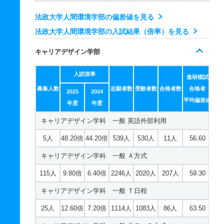
法政大学人間環境学部の偏差値を見る
法政大学人間環境学部の入試結果（倍率）を見る
キャリアデザイン学部
入試倍率
進研模試
募集人数
志願者数
受験者数
合格者数
合格者
2025
2024
平均偏差値
年度
年度
キャリアデザイン学科 一般 英語外部利用
5人
48.20倍
44.20倍
539人
530人
11人
56.60
キャリアデザイン学科 一般 Ａ方式
115人
9.80倍
6.40倍
2246人
2020人
207人
59.30
キャリアデザイン学科 一般 Ｔ日程
25人
12.60倍
7.20倍
1114人
1083人
86人
63.50