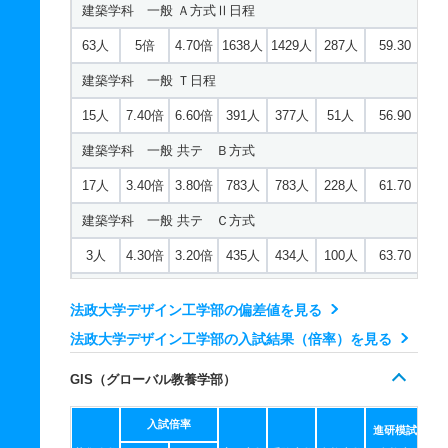
建築学科 一般 Ａ方式Ⅱ日程
63人
5倍
4.70倍
1638人
1429人
287人
59.30
建築学科 一般 Ｔ日程
15人
7.40倍
6.60倍
391人
377人
51人
56.90
建築学科 一般 共テ Ｂ方式
17人
3.40倍
3.80倍
783人
783人
228人
61.70
建築学科 一般 共テ Ｃ方式
3人
4.30倍
3.20倍
435人
434人
100人
63.70
都市環境デザイン工学科 一般 英語外部利用
法政大学デザイン工学部の偏差値を見る
2人
7.80倍
7.50倍
119人
117人
15人
61
法政大学デザイン工学部の入試結果（倍率）を見る
都市環境デザイン工学科 一般 Ａ方式Ⅰ日程
GIS（グローバル教養学部）
40人
3.70倍
3.60倍
993人
947人
257人
58.10
入試倍率
都市環境デザイン工学科 一般 Ｔ日程
進研模試