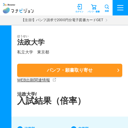
マナビジョン
検索
ログイン
パンフ・願書
【注目!】パンフ請求で2000円分電子図書カードGET
ほうせい
法政大学
私立大学
東京都
パンフ・願書取り寄せ
WEB出願関連情報
法政大学/
入試結果（倍率）