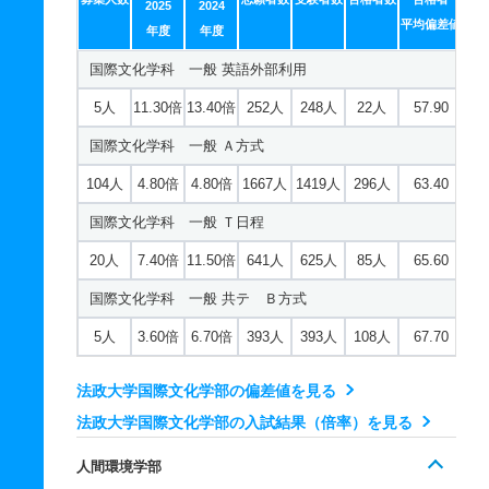
2025
2024
25人
6.60倍
6.50倍
777人
760人
115人
62.50
平均偏差値
史学科 一般 共テ Ｃ方式
年度
年度
経営戦略学科 一般 共テ Ｂ方式
国際文化学科 一般 英語外部利用
3人
2倍
2.10倍
129人
128人
65人
67.20
15人
3.90倍
4.50倍
546人
545人
139人
62.60
5人
11.30倍
13.40倍
252人
248人
22人
57.90
地理学科 一般 Ａ方式Ⅱ日程
経営戦略学科 一般 共テ Ｃ方式
国際文化学科 一般 Ａ方式
44人
4.30倍
4倍
756人
731人
172人
61.20
5人
2.10倍
2.60倍
108人
103人
50人
61.40
104人
4.80倍
4.80倍
1667人
1419人
296人
63.40
地理学科 一般 Ｔ日程
市場経営学科 一般 英語外部利用
国際文化学科 一般 Ｔ日程
10人
5.20倍
4.90倍
151人
135人
26人
64.20
5人
27.10倍
22.90倍
412人
407人
15人
60.30
20人
7.40倍
11.50倍
641人
625人
85人
65.60
地理学科 一般 共テ Ｂ方式
市場経営学科 一般 Ａ方式Ⅱ日程
国際文化学科 一般 共テ Ｂ方式
10人
3.80倍
4.90倍
165人
148人
39人
63.50
98人
4.20倍
4.20倍
1493人
1448人
343人
61.30
5人
3.60倍
6.70倍
393人
393人
108人
67.70
地理学科 一般 共テ Ｃ方式
市場経営学科 一般 Ｔ日程
3人
2.10倍
2倍
129人
128人
61人
66.80
法政大学国際文化学部の偏差値を見る
20人
5.80倍
6.90倍
517人
492人
85人
58.40
心理学科 一般 Ａ方式Ⅱ日程
法政大学国際文化学部の入試結果（倍率）を見る
市場経営学科 一般 共テ Ｂ方式
31人
6.90倍
6.40倍
650人
623人
90人
66.50
人間環境学部
15人
3.80倍
3.80倍
714人
712人
185人
64.10