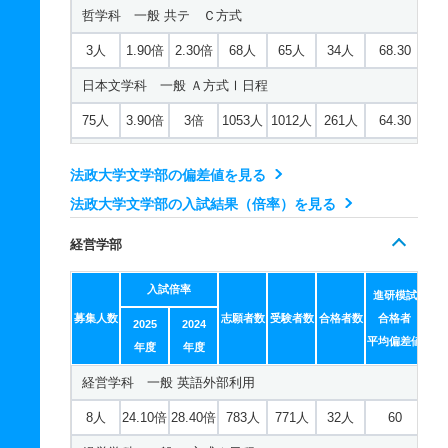
哲学科 一般 共テ Ｃ方式
57人
3.60倍
3.20倍
782人
735人
204人
63.30
3人
1.90倍
2.30倍
68人
65人
34人
68.30
国際政治学科 一般 Ｔ日程
日本文学科 一般 Ａ方式Ⅰ日程
14人
5.20倍
4.30倍
316人
299人
58人
66.20
75人
3.90倍
3倍
1053人
1012人
261人
64.30
国際政治学科 一般 共テ Ｂ方式
日本文学科 一般 Ｔ日程
15人
3.60倍
3倍
669人
667人
185人
66.20
法政大学文学部の偏差値を見る
25人
6.30倍
6.60倍
246人
232人
37人
61.30
法政大学文学部の入試結果（倍率）を見る
国際政治学科 一般 共テ Ｃ方式
日本文学科 一般 共テ Ｂ方式
5人
1.70倍
1.40倍
115人
114人
67人
67
経営学部
10人
5倍
4.50倍
474人
474人
95人
65.50
入試倍率
日本文学科 一般 共テ Ｃ方式
進研模試
募集人数
志願者数
受験者数
合格者数
合格者
2025
2024
5人
1.90倍
1.90倍
111人
106人
57人
66.60
平均偏差値
年度
年度
英文学科 一般 英語外部利用
経営学科 一般 英語外部利用
2人
9.80倍
9.80倍
103人
98人
10人
59.50
8人
24.10倍
28.40倍
783人
771人
32人
60
英文学科 一般 Ａ方式Ⅱ日程