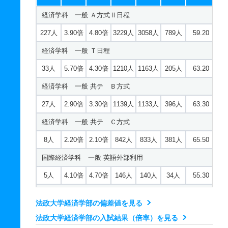
システムデザイン学科 一般 共テ Ｃ方式
経済学科 一般 Ａ方式Ⅱ日程
3人
3.60倍
2.80倍
288人
286人
80人
65.10
227人
3.90倍
4.80倍
3229人
3058人
789人
59.20
経済学科 一般 Ｔ日程
33人
5.70倍
4.30倍
1210人
1163人
205人
63.20
経済学科 一般 共テ Ｂ方式
27人
2.90倍
3.30倍
1139人
1133人
396人
63.30
経済学科 一般 共テ Ｃ方式
8人
2.20倍
2.10倍
842人
833人
381人
65.50
国際経済学科 一般 英語外部利用
5人
4.10倍
4.70倍
146人
140人
34人
55.30
国際経済学科 一般 Ａ方式Ⅰ日程
法政大学経済学部の偏差値を見る
116人
3倍
4.20倍
1114人
1064人
360人
58
法政大学経済学部の入試結果（倍率）を見る