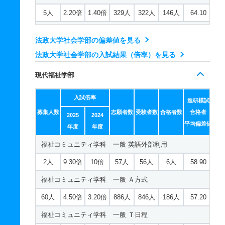
5人
1.90倍
2.10倍
119人
117人
61人
61.40
5人
2.20倍
1.40倍
329人
322人
146人
64.10
社会学科 一般 英語外部利用
法政大学社会学部の偏差値を見る
7人
16.40倍
12.20倍
587人
574人
35人
61.60
法政大学社会学部の入試結果（倍率）を見る
社会学科 一般 Ａ方式Ⅱ日程
現代福祉学部
152人
4.40倍
3.90倍
2452人
2324人
527人
59.10
入試倍率
社会学科 一般 Ｔ日程
進研模試
募集人数
志願者数
受験者数
合格者数
合格者
2025
2024
20人
6.20倍
5.20倍
769人
740人
120人
61
平均偏差値
年度
年度
社会学科 一般 共テ Ｂ方式
福祉コミュニティ学科 一般 英語外部利用
20人
4.30倍
5.70倍
638人
638人
149人
63
2人
9.30倍
10倍
57人
56人
6人
58.90
社会学科 一般 共テ Ｃ方式
福祉コミュニティ学科 一般 Ａ方式
5人
1.60倍
1.20倍
300人
297人
186人
64.40
60人
4.50倍
3.20倍
886人
846人
186人
57.20
メディア社会学科 一般 英語外部利用
福祉コミュニティ学科 一般 Ｔ日程
5人
15.50倍
12.40倍
334人
325人
21人
57.80