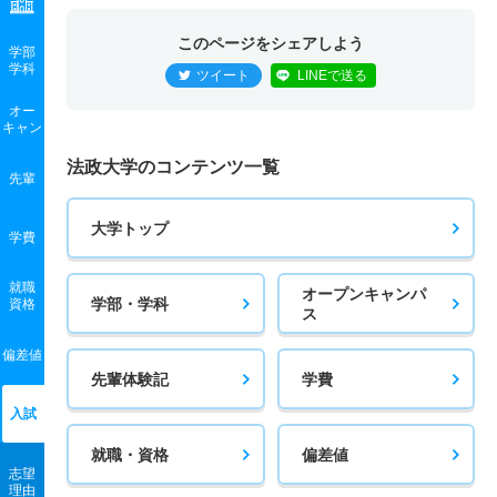
応用植物科学科 一般 共テ Ｃ方式
このページをシェアしよう
3人
2.60倍
2.90倍
315人
308人
120人
60.30
学部
学科
ツイート
LINEで送る
オー
キャン
法政大学のコンテンツ一覧
先輩
大学トップ
学費
就職
オープンキャンパ
学部・学科
資格
ス
偏差値
先輩体験記
学費
入試
就職・資格
偏差値
志望
理由