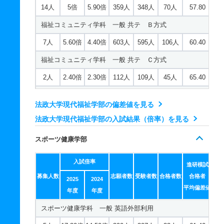
14人
5倍
5.90倍
359人
348人
70人
57.80
メディア社会学科 一般 Ａ方式Ⅰ日程
福祉コミュニティ学科 一般 共テ Ｂ方式
93人
3.40倍
3.90倍
760人
719人
214人
60.20
7人
5.60倍
4.40倍
603人
595人
106人
60.40
メディア社会学科 一般 Ｔ日程
福祉コミュニティ学科 一般 共テ Ｃ方式
15人
7.10倍
5.30倍
359人
346人
49人
63.20
2人
2.40倍
2.30倍
112人
109人
45人
65.40
メディア社会学科 一般 共テ Ｂ方式
臨床心理学科 一般 英語外部利用
15人
4.70倍
4.60倍
614人
614人
130人
63.80
法政大学現代福祉学部の偏差値を見る
2人
8.20倍
7.40倍
43人
41人
5人
68.20
法政大学現代福祉学部の入試結果（倍率）を見る
メディア社会学科 一般 共テ Ｃ方式
臨床心理学科 一般 Ａ方式
5人
1.70倍
1.40倍
201人
197人
115人
63.10
スポーツ健康学部
40人
4.30倍
3.30倍
397人
378人
88人
59.70
入試倍率
臨床心理学科 一般 Ｔ日程
進研模試
募集人数
志願者数
受験者数
合格者数
合格者
2025
2024
10人
5倍
7.60倍
195人
184人
37人
62.10
平均偏差値
年度
年度
臨床心理学科 一般 共テ Ｂ方式
スポーツ健康学科 一般 英語外部利用
7人
3.80倍
5.20倍
200人
199人
53人
61.50