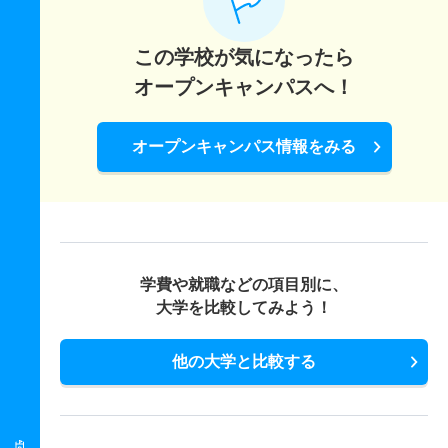
8人
4.10倍
5.70倍
152人
143人
35人
54.50
創生科学科 一般 Ａ方式Ⅱ日程
環境応用化学科 一般 共テ Ｂ方式
この学校が気になったら
50人
3.70倍
4.60倍
831人
720人
196人
56.20
12人
2.70倍
2.70倍
631人
629人
234人
59.70
オープンキャンパスへ！
創生科学科 一般 Ｔ日程
環境応用化学科 一般 共テ Ｃ方式
14人
4.20倍
5.50倍
246人
238人
57人
56.70
3人
2.60倍
3.20倍
423人
422人
162人
62.70
オープンキャンパス情報をみる
創生科学科 一般 共テ Ｂ方式
応用植物科学科 一般 英語外部利用
15人
2.90倍
3.90倍
471人
471人
163人
61.20
2人
13.40倍
5.90倍
70人
67人
5人
58.60
創生科学科 一般 共テ Ｃ方式
応用植物科学科 一般 Ａ方式Ⅱ日程
5人
2.20倍
3.20倍
267人
264人
118人
61.90
40人
4倍
4.10倍
775人
620人
156人
57.50
学費や就職などの項目別に、
大学を比較してみよう！
応用植物科学科 一般 Ｔ日程
5人
4.50倍
6.30倍
113人
107人
24人
54.90
他の大学と比較する
応用植物科学科 一般 共テ Ｂ方式
12人
3倍
2.80倍
537人
528人
176人
58.10