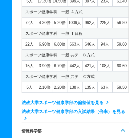
5人
17.30倍
14.50倍
399人
397人
23人
61.40
臨床心理学科 一般 共テ Ｃ方式
スポーツ健康学科 一般 Ａ方式
3人
2.10倍
2.20倍
94人
92人
43人
63.40
72人
4.30倍
5.20倍
1006人
962人
225人
56.80
スポーツ健康学科 一般 Ｔ日程
22人
6.90倍
6.80倍
663人
646人
94人
59.60
スポーツ健康学科 一般 共テ Ｂ方式
15人
3.90倍
6.70倍
442人
421人
108人
60.60
スポーツ健康学科 一般 共テ Ｃ方式
5人
2.10倍
2.20倍
138人
135人
63人
59.50
法政大学スポーツ健康学部の偏差値を見る
法政大学スポーツ健康学部の入試結果（倍率）を見る
情報科学部