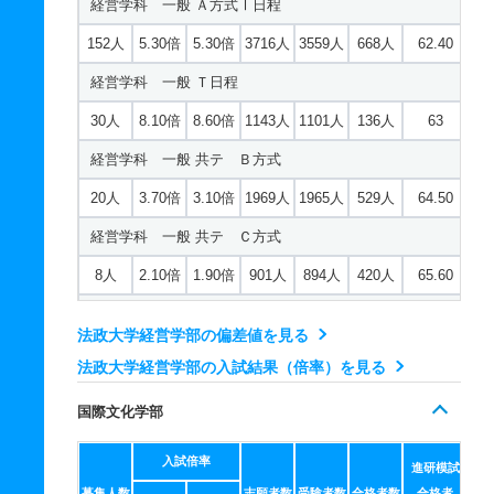
経営学科 一般 Ａ方式Ⅰ日程
63人
4倍
3.50倍
902人
865人
218人
61.90
152人
5.30倍
5.30倍
3716人
3559人
668人
62.40
英文学科 一般 Ｔ日程
経営学科 一般 Ｔ日程
12人
7.30倍
8.50倍
386人
363人
50人
63.60
30人
8.10倍
8.60倍
1143人
1101人
136人
63
英文学科 一般 共テ Ｂ方式
経営学科 一般 共テ Ｂ方式
10人
4.70倍
4.10倍
460人
457人
98人
68.60
20人
3.70倍
3.10倍
1969人
1965人
529人
64.50
英文学科 一般 共テ Ｃ方式
経営学科 一般 共テ Ｃ方式
3人
1.70倍
1.70倍
122人
119人
72人
63.40
8人
2.10倍
1.90倍
901人
894人
420人
65.60
史学科 一般 Ａ方式Ⅰ日程
経営戦略学科 一般 英語外部利用
54人
3.70倍
4倍
957人
924人
247人
64.80
法政大学経営学部の偏差値を見る
5人
28.20倍
22.90倍
344人
338人
12人
59.30
法政大学経営学部の入試結果（倍率）を見る
史学科 一般 Ｔ日程
経営戦略学科 一般 Ａ方式Ⅱ日程
8人
7.20倍
10.50倍
259人
244人
34人
59.90
国際文化学部
106人
5倍
4倍
2390人
2291人
458人
60.20
史学科 一般 共テ Ｂ方式
入試倍率
経営戦略学科 一般 Ｔ日程
進研模試
5人
3.40倍
3.60倍
427人
417人
124人
65.50
募集人数
志願者数
受験者数
合格者数
合格者