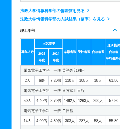
ディジタルメディア学科 一般 英語外部利用
法政大学情報科学部の偏差値を見る
2人
6.80倍
10倍
84人
81人
12人
58.10
法政大学情報科学部の入試結果（倍率）を見る
ディジタルメディア学科 一般 Ａ方式Ⅰ日程
理工学部
35人
4.90倍
3.30倍
696人
662人
134人
58.40
入試倍率
ディジタルメディア学科 一般 Ｔ日程
進研模試
募集人数
志願者数
受験者数
合格者数
合格者
2025
2024
5人
8.90倍
10.90倍
176人
169人
19人
58.80
平均偏差値
年度
年度
ディジタルメディア学科 一般 共テ Ｂ方式
電気電子工学科 一般 英語外部利用
10人
3.80倍
3.80倍
347人
320人
84人
59.70
2人
6倍
7.20倍
110人
108人
18人
61.80
ディジタルメディア学科 一般 共テ Ｃ方式
電気電子工学科 一般 Ａ方式Ⅱ日程
5人
2.90倍
3.80倍
188人
188人
65人
63.20
50人
4.40倍
3.70倍
1492人
1263人
290人
57.80
電気電子工学科 一般 Ｔ日程
14人
4.90倍
4.30倍
303人
287人
58人
55.80