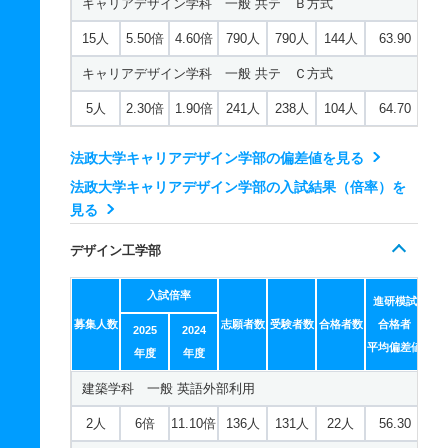
キャリアデザイン学科 一般 共テ Ｂ方式
15人
5.50倍
4.60倍
790人
790人
144人
63.90
キャリアデザイン学科 一般 共テ Ｃ方式
5人
2.30倍
1.90倍
241人
238人
104人
64.70
法政大学キャリアデザイン学部の偏差値を見る
法政大学キャリアデザイン学部の入試結果（倍率）を
見る
デザイン工学部
入試倍率
進研模試
募集人数
志願者数
受験者数
合格者数
合格者
2025
2024
平均偏差値
年度
年度
建築学科 一般 英語外部利用
2人
6倍
11.10倍
136人
131人
22人
56.30