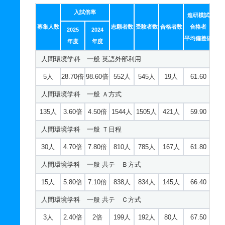
心理学科 一般 Ｔ日程
市場経営学科 一般 共テ Ｃ方式
入試倍率
進研模試
8人
9.60倍
9.60倍
321人
308人
32人
66
5人
1.70倍
2.80倍
133人
129人
74人
65.30
募集人数
志願者数
受験者数
合格者数
合格者
2025
2024
心理学科 一般 共テ Ｂ方式
平均偏差値
年度
年度
5人
6.40倍
9.20倍
231人
231人
36人
66.70
人間環境学科 一般 英語外部利用
心理学科 一般 共テ Ｃ方式
5人
28.70倍
98.60倍
552人
545人
19人
61.60
2人
2.50倍
2.80倍
89人
89人
36人
67.40
人間環境学科 一般 Ａ方式
135人
3.60倍
4.50倍
1544人
1505人
421人
59.90
人間環境学科 一般 Ｔ日程
30人
4.70倍
7.80倍
810人
785人
167人
61.80
人間環境学科 一般 共テ Ｂ方式
15人
5.80倍
7.10倍
838人
834人
145人
66.40
人間環境学科 一般 共テ Ｃ方式
3人
2.40倍
2倍
199人
192人
80人
67.50