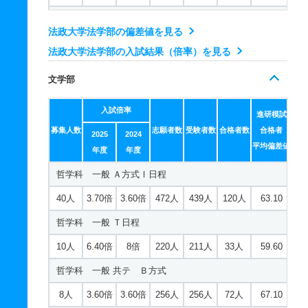
政治学科 一般 英語外部利用
法政大学法学部の偏差値を見る
5人
4.60倍
3.40倍
135人
124人
27人
59.60
法政大学法学部の入試結果（倍率）を見る
政治学科 一般 Ａ方式Ⅱ日程
文学部
54人
6倍
5.20倍
876人
727人
121人
60.60
入試倍率
政治学科 一般 Ｔ日程
進研模試
募集人数
志願者数
受験者数
合格者数
合格者
2025
2024
20人
7.50倍
6.40倍
453人
434人
58人
64.30
平均偏差値
年度
年度
政治学科 一般 共テ Ｂ方式
哲学科 一般 Ａ方式Ⅰ日程
20人
3倍
2.30倍
782人
781人
258人
64.20
40人
3.70倍
3.60倍
472人
439人
120人
63.10
政治学科 一般 共テ Ｃ方式
哲学科 一般 Ｔ日程
5人
1.60倍
1.70倍
180人
179人
111人
66.40
10人
6.40倍
8倍
220人
211人
33人
59.60
国際政治学科 一般 英語外部利用
哲学科 一般 共テ Ｂ方式
5人
3.80倍
4.60倍
101人
98人
26人
54.80
8人
3.60倍
3.60倍
256人
256人
72人
67.10
国際政治学科 一般 Ａ方式Ⅰ日程