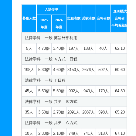
入試倍率
進研模試
募集人数
志願者数
受験者数
合格者数
合格者
2025
2024
平均偏差値
年度
年度
法律学科 一般 英語外部利用
5人
4.70倍
3.40倍
197人
188人
40人
62.10
法律学科 一般 Ａ方式Ⅱ日程
198人
5.30倍
4.60倍
3150人
2676人
502人
60.60
法律学科 一般 Ｔ日程
45人
5.50倍
5.50倍
992人
940人
170人
64.30
法律学科 一般 共テ Ｂ方式
35人
3.50倍
2.70倍
2091人
2087人
598人
65.20
法律学科 一般 共テ Ｃ方式
10人
2.30倍
2.10倍
749人
741人
318人
67.10