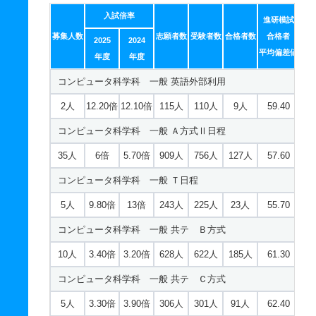
入試倍率
進研模試
募集人数
志願者数
受験者数
合格者数
合格者
2025
2024
平均偏差値
年度
年度
コンピュータ科学科 一般 英語外部利用
2人
12.20倍
12.10倍
115人
110人
9人
59.40
コンピュータ科学科 一般 Ａ方式Ⅱ日程
35人
6倍
5.70倍
909人
756人
127人
57.60
コンピュータ科学科 一般 Ｔ日程
5人
9.80倍
13倍
243人
225人
23人
55.70
コンピュータ科学科 一般 共テ Ｂ方式
10人
3.40倍
3.20倍
628人
622人
185人
61.30
コンピュータ科学科 一般 共テ Ｃ方式
5人
3.30倍
3.90倍
306人
301人
91人
62.40