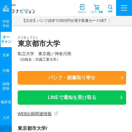
マナビジョン
検索
ログイン
パンフ・願書
【注目!】パンフ請求で2000円分電子図書カードGET
学部
学科
オー
とうきょうとし
キャン
東京都市大学
私立大学 東京都／神奈川県
先輩
（旧校名：武蔵工業大学）
学費
パンフ・願書取り寄せ
就職
資格
LINEで通知を受け取る
偏差値
WEB出願関連情報
入試
東京都市大学/