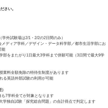
。
ください。
（学外試験場は2/1・2/2の2日間のみ）
社会メディア学科／デザイン・データ科学部／都市生活学部にお
可能
学部をまたがり1日最大3学科まで併願可能（3日間で最大9学
授業料全額免除の特待生制度があります
れる英語外部試験の利用が可能
型）
格も7学科全てが対象となります
の大学独自試験「探究総合問題」の合計得点で判定します