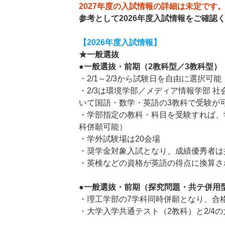
2027年度の入試情報の詳細は未定です
参考として2026年度入試情報をご確認
【2026年度入試情報】
★一般選抜
●一般選抜・前期（2教科型／3教科型）
・2/1～2/3から試験日を自由に選択可能
・2/3は環境学部／メディア情報学部 
いて国語・数学・英語の3教科で受験が
・学部指定の教科・科目を受験すれば、
科併願可能）
・学外試験場は20会場
・奨学金対象入試となり、成績優秀者は
・英検などの資格が英語の得点に換算さ
●一般選抜・前期（探究問題・共テ併用
・理工学部の7学科同時併願となり、合
・大学入学共通テスト（2教科）と2/4