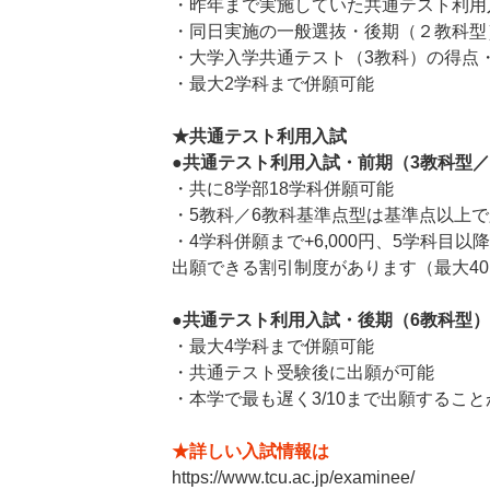
・昨年まで実施していた共通テスト利用
・同日実施の一般選抜・後期（２教科型
・大学入学共通テスト（3教科）の得点
・最大2学科まで併願可能
★共通テスト利用入試
●共通テスト利用入試・前期（3教科型／
・共に8学部18学科併願可能
・5教科／6教科基準点型は基準点以上
・4学科併願まで+6,000円、5学科目以
出願できる割引制度があります（最大40,
●共通テスト利用入試・後期（6教科型）
・最大4学科まで併願可能
・共通テスト受験後に出願が可能
・本学で最も遅く3/10まで出願するこ
★詳しい入試情報は
https://www.tcu.ac.jp/examinee/