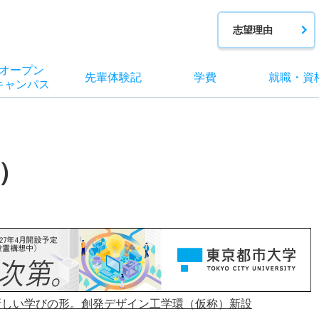
志望理由
オー
プン
先輩
体験記
学費
就職
・
資
キャン
パス
）
新しい学びの形。創発デザイン工学環（仮称）新設