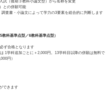
入試（後期３教科小論文型）から名称を変更
）との併願可能
・調査書・小論文によって学力の3要素を総合的に判断します
5教科基準点型／6教科基準点型）
で必ず合格となります
降は 1学科追加ごとに＋2,000円。13学科目以降の併願は無料で
000円）
とができます