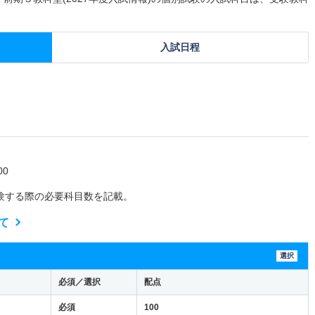
入試日程
0
験する際の必要科目数を記載。
て
選択
必須／選択
配点
必須
100