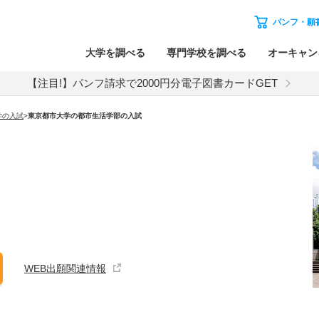
パンフ・願
大学を調べる
専門学校を調べる
オーキャン
【注目!】パンフ請求で2000円分電子図書カードGET
学
の入試
>
東京都市大学
の
都市生活学部の入試
WEB出願関連情報