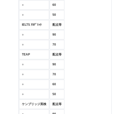
○
60
○
50
IELTS ｱｶﾃﾞﾐｯｸ
配点等
○
90
○
70
TEAP
配点等
○
90
○
70
○
60
○
50
ケンブリッジ英検
配点等
○
90