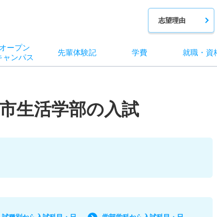
志望理由
オー
プン
先輩
体験記
学費
就職
・
資
キャン
パス
市生活学部の入試
入試種別から入試科目・日
学部学科から入試科目・日