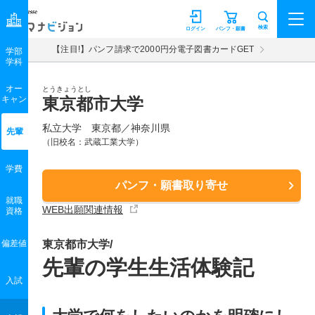
マナビジョン
検索
ログイン
パンフ・願書
【注目!】パンフ請求で2000円分電子図書カードGET
学部
学科
オー
とうきょうとし
キャン
東京都市大学
私立大学 東京都／神奈川県
先輩
（旧校名：武蔵工業大学）
学費
パンフ・願書取り寄せ
就職
WEB出願関連情報
資格
偏差値
東京都市大学/
先輩の学生生活体験記
入試