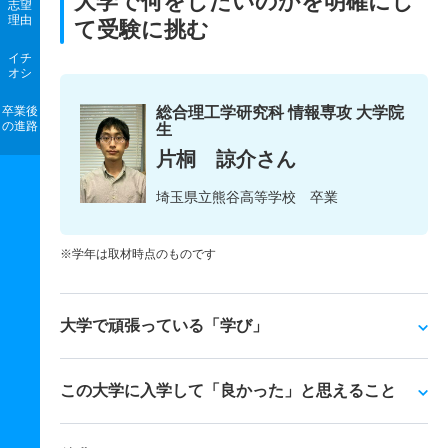
大学で何をしたいのかを明確にし
志望
理由
て受験に挑む
イチ
オシ
卒業後
総合理工学研究科 情報専攻 大学院
の進路
生
片桐 諒介さん
埼玉県立熊谷高等学校 卒業
※学年は取材時点のものです
大学で頑張っている「学び」
この大学に入学して「良かった」と思えること