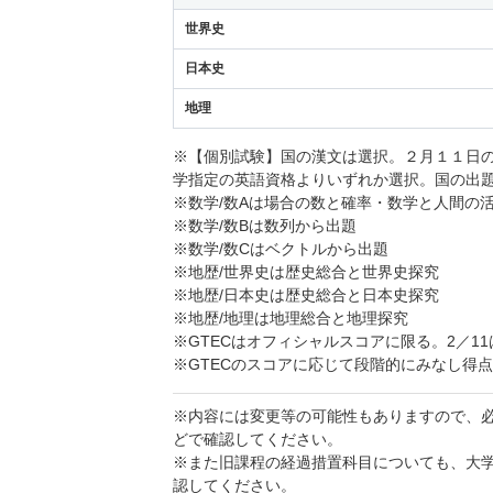
世界史
日本史
地理
※【個別試験】国の漢文は選択。２月１１日
学指定の英語資格よりいずれか選択。国の出
※数学/数Aは場合の数と確率・数学と人間の
※数学/数Bは数列から出題
※数学/数Cはベクトルから出題
※地歴/世界史は歴史総合と世界史探究
※地歴/日本史は歴史総合と日本史探究
※地歴/地理は地理総合と地理探究
※GTECはオフィシャルスコアに限る。2／1
※GTECのスコアに応じて段階的にみなし得点
※内容には変更等の可能性もありますので、
どで確認してください。
※また旧課程の経過措置科目についても、大
認してください。