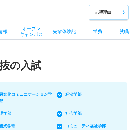
志望理由
オー
プン
情報
先輩
体験記
学費
就職
キャン
パス
抜の入試
異文化コミュニケーション学
経済学部
部
理学部
社会学部
観光学部
コミュニティ福祉学部