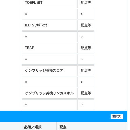
TOEFL iBT
配点等
○
○
IELTS ｱｶﾃﾞﾐｯｸ
配点等
○
○
TEAP
配点等
○
○
ケンブリッジ英検スコア
配点等
○
○
ケンブリッジ英検リンガスキル
配点等
○
○
選択(1)
必須／選択
配点