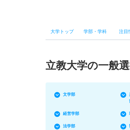
大学トップ
学部
・
学科
注目
立教大学の一般選
文学部
経営学部
法学部