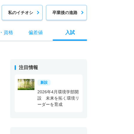
私のイチオシ
卒業後の進路
・
資格
偏差値
入試
注目情報
新設
2026年4月環境学部開
設 未来を拓く環境リ
ーダーを育成