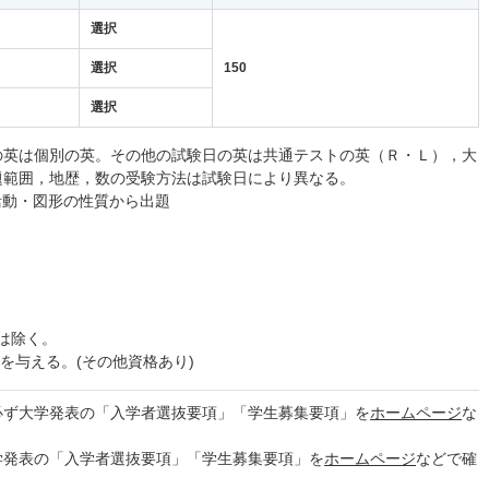
選択
選択
150
選択
の英は個別の英。その他の試験日の英は共通テストの英（Ｒ・Ｌ），大
題範囲，地歴，数の受験方法は試験日により異なる。
活動・図形の性質から出題
1は除く。
を与える。(その他資格あり)
必ず大学発表の「入学者選抜要項」「学生募集要項」を
ホームページ
な
学発表の「入学者選抜要項」「学生募集要項」を
ホームページ
などで確