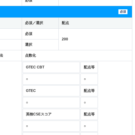
必須
必須
必須／選択
配点
必須
200
選択
法
点数化
GTEC CBT
配点等
○
○
GTEC
配点等
○
○
英検CSEスコア
配点等
○
○