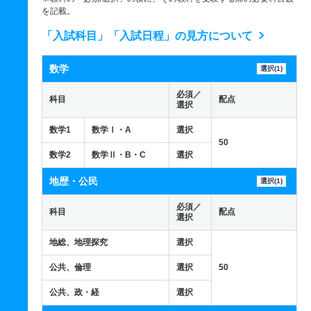
を記載。
「入試科目」「入試日程」の見方について
数学
選択(1)
必須／
科目
配点
選択
数学1
数学Ⅰ・A
選択
50
数学2
数学Ⅱ・B・C
選択
地歴・公民
選択(1)
必須／
科目
配点
選択
地総、地理探究
選択
公共、倫理
選択
50
公共、政・経
選択