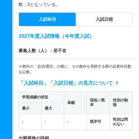
数：3となっている。
入試科目
入試日程
2027年度入試情報（今年度入試）
募集人数（人）：若干名
※教科の「必須/選択」の横に、その教科を受験する際の必要科目数
を記載。
「入試科目」「入試日程」の見方について
学習成績の状況
現役／既
性別の制
単願
卒
限
最小
最大
性別は問
-
-
-
既卒可
わない
出願資格の詳細