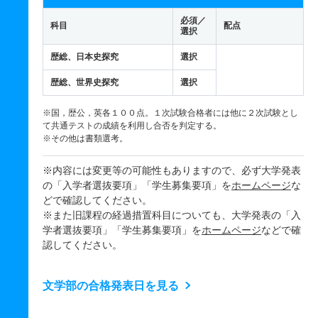
必須／
科目
配点
選択
歴総、日本史探究
選択
歴総、世界史探究
選択
※国，歴公，英各１００点。１次試験合格者には他に２次試験とし
て共通テストの成績を利用し合否を判定する。
※その他は書類選考。
※内容には変更等の可能性もありますので、必ず大学発表
の「入学者選抜要項」「学生募集要項」を
ホームページ
な
どで確認してください。
※また旧課程の経過措置科目についても、大学発表の「入
学者選抜要項」「学生募集要項」を
ホームページ
などで確
認してください。
文学部の合格発表日を見る