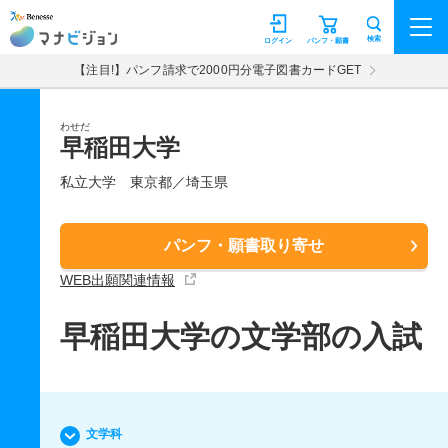
マナビジョン
検索
ログイン
パンフ・願書
【注目!】パンフ請求で2000円分電子図書カードGET
わせだ
早稲田大学
私立大学
東京都／埼玉県
パンフ・願書取り寄せ
WEB出願関連情報
早稲田大学の文学部の入試
文学科