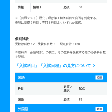
情報
情報Ⅰ
必須
50
※【共通テスト】歴公，理は第１解答科目で合否を判定する。
※理は基礎２科目，専門１科目よりいずれか選択。
個別試験
受験教科数：2 受験科目数：- 配点合計：150
※教科の「必須/選択」の横に、その教科を受験する際の必要科目数
を記載。
「入試科目」「入試日程」の見方について
国語
必須
必須／
科目
配点
選択
国語
必須
75
外国語
必須