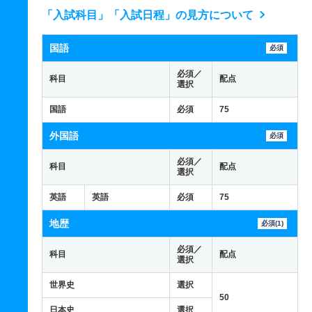
「入試科目」「入試日程」の見方について
国語
必須
必須／
科目
配点
選択
国語
必須
75
外国語
必須
必須／
科目
配点
選択
英語
英語
必須
75
地歴
必須(1)
必須／
科目
配点
選択
世界史
選択
50
日本史
選択