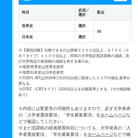
必須／
科目
配点
選択
世界史
選択
50
日本史
選択
※【個別試験】出願できるのは英検２２００点以上，ＧＴＥＣ（Ｃ
ＢＴタイプ）１１００点以上，同等の大学指定英語資格の成績，及
び大学指定の各技能の成績を有する者のみ。
※地歴/世界史は世界史探究
※地歴/日本史は日本史探究
※TOEFL iBTは2026年1月20日以前に取得したスコアの場合,基準が
異なる。
※GTEC（CBTタイプ）1100点以上を出願基準とする。(その他資格
あり)
※内容には変更等の可能性もありますので、必ず大学発表
の「入学者選抜要項」「学生募集要項」を
ホームページ
な
どで確認してください。
※また旧課程の経過措置科目についても、大学発表の「入
学者選抜要項」「学生募集要項」を
ホームページ
などで確