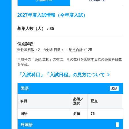
2027年度入試情報（今年度入試）
募集人数（人）：85
個別試験
受験教科数：2 受験科目数：- 配点合計：125
※教科の「必須/選択」の横に、その教科を受験する際の必要科目数
を記載。
「入試科目」「入試日程」の見方について
国語
必須
必須／
科目
配点
選択
国語
必須
75
外国語