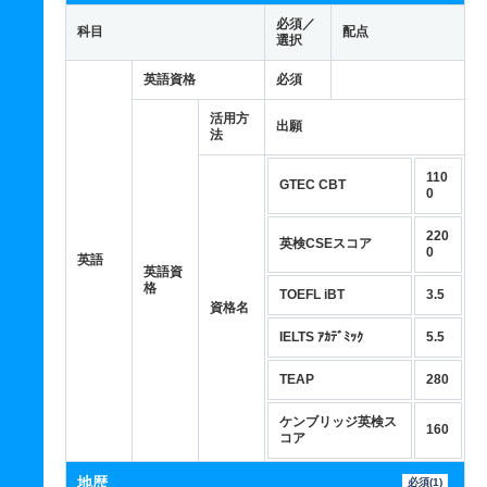
必須／
科目
配点
選択
英語資格
必須
活用方
出願
法
110
GTEC CBT
0
220
英検CSEスコア
0
英語
英語資
格
TOEFL iBT
3.5
資格名
IELTS ｱｶﾃﾞﾐｯｸ
5.5
TEAP
280
ケンブリッジ英検ス
160
コア
地歴
必須(1)