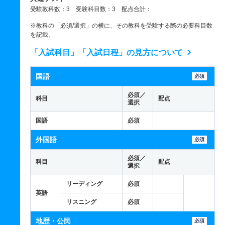
受験教科数：3 受験科目数：3 配点合計：
※教科の「必須/選択」の横に、その教科を受験する際の必要科目数
を記載。
「入試科目」「入試日程」の見方について
国語
必須
必須／
科目
配点
選択
国語
必須
外国語
必須
必須／
科目
配点
選択
リーディング
必須
英語
リスニング
必須
地歴・公民
必須