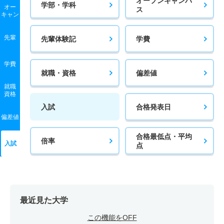
オープンキャンパ
学部・学科
オー
ス
キャン
先輩
先輩体験記
学費
学費
就職・資格
偏差値
就職
資格
入試
合格発表日
偏差値
合格最低点・平均
倍率
入試
点
最近見た大学
この機能をOFF