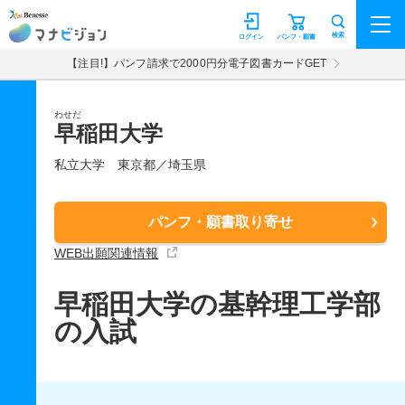
マナビジョン
検索
ログイン
パンフ・願書
【注目!】パンフ請求で2000円分電子図書カードGET
わせだ
早稲田大学
私立大学
東京都／埼玉県
パンフ・願書取り寄せ
WEB出願関連情報
早稲田大学の基幹理工学部
の入試