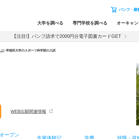
パンフ・願
大学を調べる
専門学校を調べる
オーキャン
【注目!】パンフ請求で2000円分電子図書カードGET
入試
>
早稲田大学
の
スポーツ科学部の入試
WEB出願関連情報
オー
プン
先輩
体験記
学費
就職
・
資