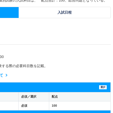
、個別試験の入試科目は、 配点合計：100、総合問題となっている。
入試日程
00
験する際の必要科目数を記載。
て
選択
必須／選択
配点
必須
100