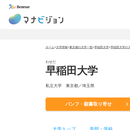
マナビジョン
ホーム
>
大学情報
>
東京都の大学一覧
>
早稲田大学
>
早稲田大学
の
わせだ
早稲田大学
私立大学
東京都／埼玉県
パンフ・願書取り寄せ
大学トップ
学部
・
学科