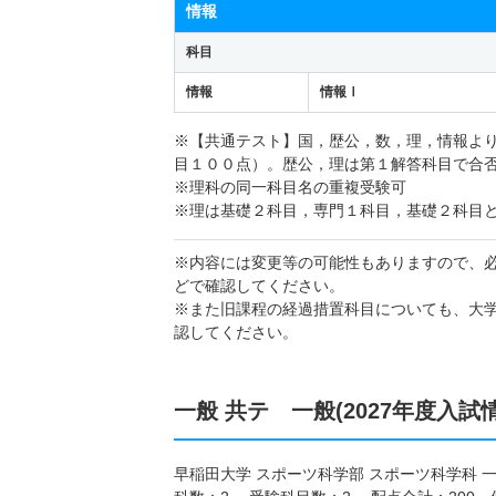
情報
科目
情報
情報Ⅰ
※【共通テスト】国，歴公，数，理，情報よ
目１００点）。歴公，理は第１解答科目で合
※理科の同一科目名の重複受験可
※理は基礎２科目，専門１科目，基礎２科目
※内容には変更等の可能性もありますので、
どで確認してください。
※また旧課程の経過措置科目についても、大
認してください。
一般 共テ 一般(2027年度入試
早稲田大学 スポーツ科学部 スポーツ科学科 一