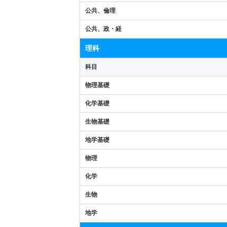
公共、倫理
公共、政・経
理科
科目
物理基礎
化学基礎
生物基礎
地学基礎
物理
化学
生物
地学