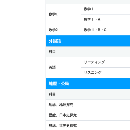
数学Ⅰ
数学1
数学Ⅰ・A
数学2
数学Ⅱ・B・C
外国語
科目
リーディング
英語
リスニング
地歴・公民
科目
地総、地理探究
歴総、日本史探究
歴総、世界史探究