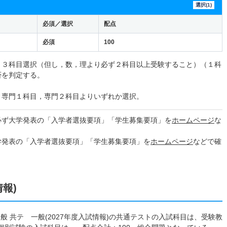
選択(1)
必須／選択
配点
必須
100
り３科目選択（但し，数，理より必ず２科目以上受験すること）（１科
否を判定する。
と専門１科目，専門２科目よりいずれか選択。
必ず大学発表の「入学者選抜要項」「学生募集要項」を
ホームページ
な
学発表の「入学者選抜要項」「学生募集要項」を
ホームページ
などで確
情報)
般 共テ 一般(2027年度入試情報)の共通テストの入試科目は、受験教