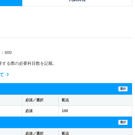
：400
験する際の必要科目数を記載。
て
選択
必須／選択
配点
必須
100
選択
必須／選択
配点