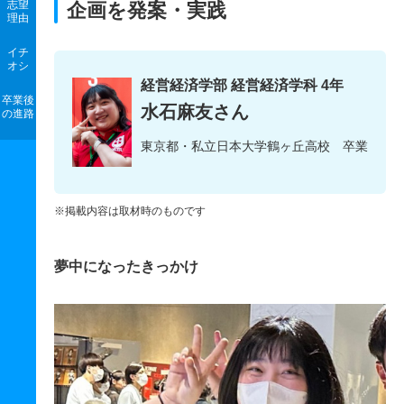
志望
企画を発案・実践
理由
イチ
オシ
経営経済学部 経営経済学科 4年
卒業後
水石麻友さん
の進路
東京都・私立日本大学鶴ヶ丘高校 卒業
※掲載内容は取材時のものです
夢中になったきっかけ