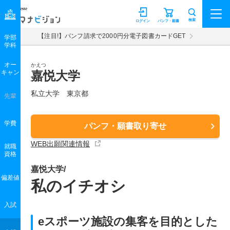
マナビジョン
検索
ログイン
パンフ・願書
【注目!】パンフ請求で2000円分電子図書カードGET
学部
学科
オー
かえつ
キャン
嘉悦大学
私立大学 東京都
先輩
学費
パンフ・願書取り寄せ
WEB出願関連情報
就職
資格
嘉悦大学/
偏差値
私のイチオシ
入試
eスポーツ施設の集客を目的とした