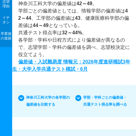
志望
神奈川工科大学の偏差値は
42～49
。
理由
学部ごとの偏差値としては、情報学部の偏差値は
4
イチ
2～44
、工学部の偏差値は
43
、健康医療科学部の偏
オシ
差値は
44～49
となっている。
共通テスト得点率は
32～44%
。
卒業後
の進路
各学部・学科や日程方式により偏差値が異なるの
で、志望学部・学科の偏差値を調べ、志望校決定に
役立てよう。
偏差値・入試難易度 情報元：2026年度進研模試3年
生・大学入学共通テスト模試・6月
神奈川工科大学の各学部の
学部・学科ごとの偏差値・
偏差値を比較する
共通テスト得点率を調べる