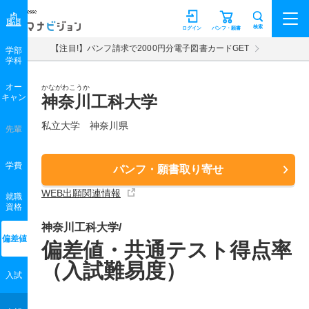
マナビジョン
検索
ログイン
パンフ・願書
【注目!】パンフ請求で2000円分電子図書カードGET
学部
学科
オー
かながわこうか
キャン
神奈川工科大学
私立大学 神奈川県
先輩
学費
パンフ・願書取り寄せ
WEB出願関連情報
就職
資格
神奈川工科大学/
偏差値
偏差値・共通テスト得点率
（入試難易度）
入試