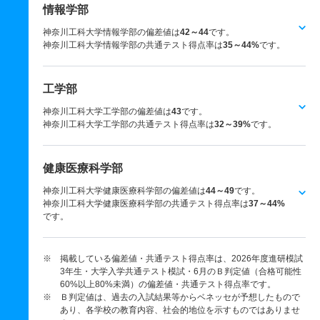
情報学部
神奈川工科大学情報学部の偏差値は
42～44
です。
神奈川工科大学情報学部の共通テスト得点率は
35～44%
です。
工学部
神奈川工科大学工学部の偏差値は
43
です。
神奈川工科大学工学部の共通テスト得点率は
32～39%
です。
健康医療科学部
神奈川工科大学健康医療科学部の偏差値は
44～49
です。
神奈川工科大学健康医療科学部の共通テスト得点率は
37～44%
です。
※ 掲載している偏差値・共通テスト得点率は、2026年度進研模試
3年生・大学入学共通テスト模試・6月のＢ判定値（合格可能性
60%以上80%未満）の偏差値・共通テスト得点率です。
※ Ｂ判定値は、過去の入試結果等からベネッセが予想したもので
あり、各学校の教育内容、社会的地位を示すものではありませ