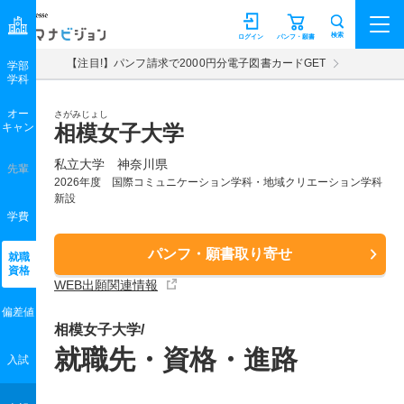
マナビジョン
検索
ログイン
パンフ・願書
【注目!】パンフ請求で2000円分電子図書カードGET
学部
学科
オー
さがみじょし
キャン
相模女子大学
私立大学 神奈川県
先輩
2026年度 国際コミュニケーション学科・地域クリエーション学科
新設
学費
パンフ・願書取り寄せ
就職
資格
WEB出願関連情報
偏差値
相模女子大学/
就職先・資格・進路
入試