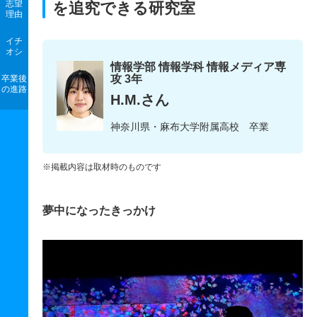
志望
を追究できる研究室
理由
イチ
オシ
情報学部 情報学科 情報メディア専
攻 3年
卒業後
の進路
H.M.さん
神奈川県・麻布大学附属高校 卒業
※掲載内容は取材時のものです
夢中になったきっかけ