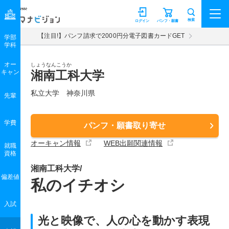
マナビジョン
検索
ログイン
パンフ・願書
【注目!】パンフ請求で2000円分電子図書カードGET
学部
学科
オー
しょうなんこうか
キャン
湘南工科大学
私立大学 神奈川県
先輩
学費
パンフ・願書取り寄せ
オーキャン情報
WEB出願関連情報
就職
資格
湘南工科大学/
偏差値
私のイチオシ
入試
光と映像で、人の心を動かす表現