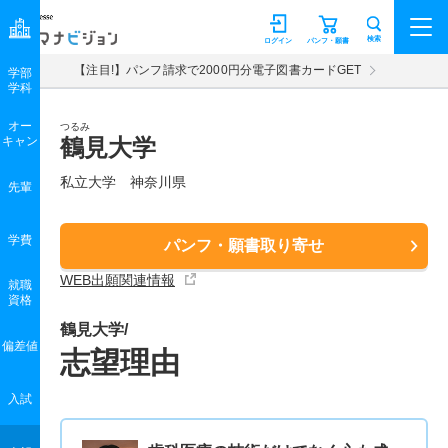
マナビジョン
検索
ログイン
パンフ・願書
【注目!】パンフ請求で2000円分電子図書カードGET
学部
学科
オー
つるみ
キャン
鶴見大学
私立大学 神奈川県
先輩
学費
パンフ・願書取り寄せ
WEB出願関連情報
就職
資格
鶴見大学/
偏差値
志望理由
入試