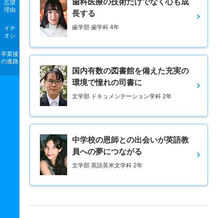
歯科医療の技術だけでなく心も成
志望
理由
長する
歯学部 歯学科 4年
イチ
オシ
卒業後
の進路
国内有数の図書館を備えた充実の
環境で憧れの司書に
文学部 ドキュメンテーション学科 2年
中学校の恩師との出会いが英語教
員への夢につながる
文学部 英語英米文学科 2年