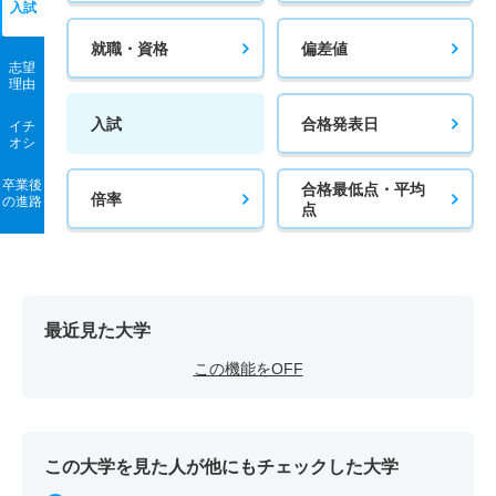
入試
就職・資格
偏差値
志望
理由
入試
合格発表日
イチ
オシ
卒業後
合格最低点・平均
倍率
の進路
点
最近見た大学
この機能をOFF
この大学を見た人が他にもチェックした大学