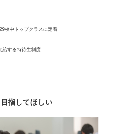
国29校中トップクラスに定着
支給する特待生制度
を目指してほしい