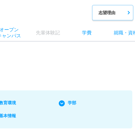
志望理由
オー
プン
先輩
体験記
学費
就職
・
資
キャン
パス
教育環境
学部
基本情報