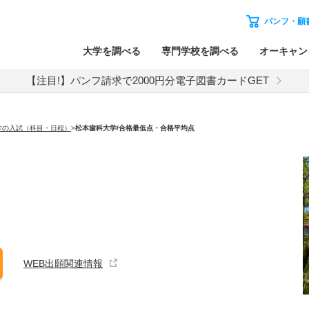
パンフ・願
大学を調べる
専門学校を調べる
オーキャン
【注目!】パンフ請求で2000円分電子図書カードGET
学の入試（科目・日程）
>
松本歯科大学
/合格最低点・合格平均点
WEB出願関連情報