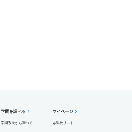
学問を調べる
マイページ
学問系統から調べる
志望校リスト