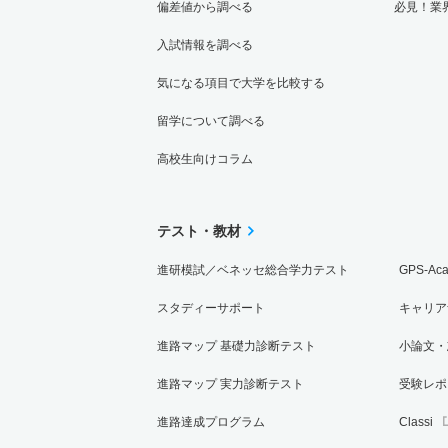
偏差値から調べる
必見！業
入試情報を調べる
気になる項目で大学を比較する
留学について調べる
高校生向けコラム
テスト・教材
進研模試／ベネッセ総合学力テスト
GPS-Ac
スタディーサポート
キャリア
進路マップ 基礎力診断テスト
小論文・
進路マップ 実力診断テスト
受験レポ
進路達成プログラム
Classi