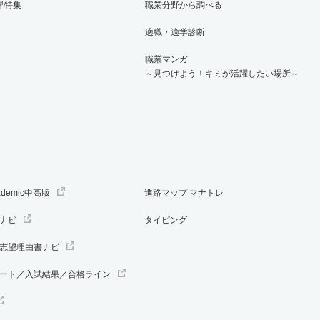
界特集
職業分野から調べる
適職・適学診断
職業マンガ
～見つけよう！キミが活躍したい場所～
ademic中高版
進路マップ マナトレ
ナビ
タイピング
志望理由書ナビ
ート／入試結果／合格ライン