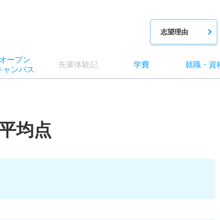
志望理由
オー
プン
先輩
体験記
学費
就職
・
資
キャン
パス
平均点