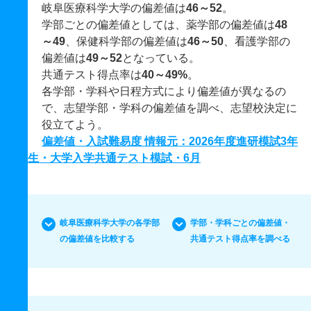
岐阜医療科学大学の偏差値は
46～52
。
学部ごとの偏差値としては、薬学部の偏差値は
48
～49
、保健科学部の偏差値は
46～50
、看護学部の
偏差値は
49～52
となっている。
共通テスト得点率は
40～49%
。
各学部・学科や日程方式により偏差値が異なるの
で、志望学部・学科の偏差値を調べ、志望校決定に
役立てよう。
偏差値・入試難易度 情報元：2026年度進研模試3年
生・大学入学共通テスト模試・6月
岐阜医療科学大学の各学部
学部・学科ごとの偏差値・
の偏差値を比較する
共通テスト得点率を調べる