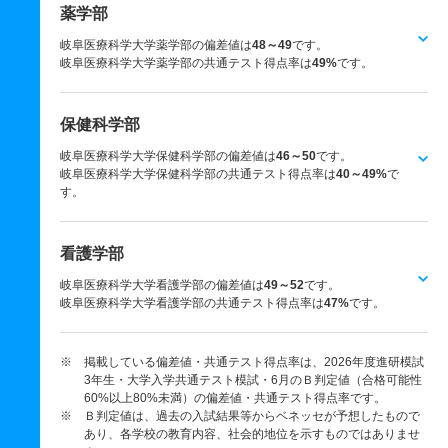
薬学部
岐阜医療科学大学薬学部の偏差値は
48～49
です。
岐阜医療科学大学薬学部の共通テスト得点率は
49%
です。
保健科学部
岐阜医療科学大学保健科学部の偏差値は
46～50
です。
岐阜医療科学大学保健科学部の共通テスト得点率は
40～49%
で
す。
看護学部
岐阜医療科学大学看護学部の偏差値は
49～52
です。
岐阜医療科学大学看護学部の共通テスト得点率は
47%
です。
※ 掲載している偏差値・共通テスト得点率は、2026年度進研模試
3年生・大学入学共通テスト模試・6月のＢ判定値（合格可能性
60%以上80%未満）の偏差値・共通テスト得点率です。
※ Ｂ判定値は、過去の入試結果等からベネッセが予想したもので
あり、各学校の教育内容、社会的地位を示すものではありませ