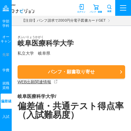
マナビジョン
検索
ログイン
パンフ・願書
【注目!】パンフ請求で2000円分電子図書カードGET
学部
学科
オー
ぎふいりょうかがく
キャン
岐阜医療科学大学
私立大学 岐阜県
先輩
学費
パンフ・願書取り寄せ
WEB出願関連情報
就職
資格
岐阜医療科学大学/
偏差値
偏差値・共通テスト得点率
（入試難易度）
入試