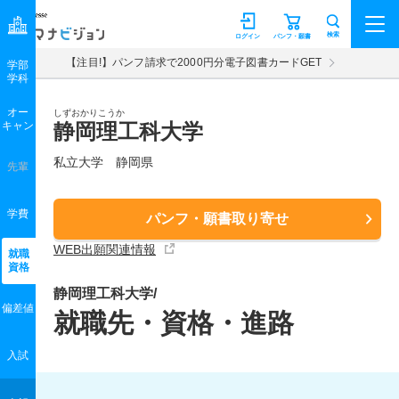
マナビジョン
検索
ログイン
パンフ・願書
【注目!】パンフ請求で2000円分電子図書カードGET
学部
学科
オー
しずおかりこうか
キャン
静岡理工科大学
私立大学 静岡県
先輩
学費
パンフ・願書取り寄せ
WEB出願関連情報
就職
資格
静岡理工科大学/
偏差値
就職先・資格・進路
入試