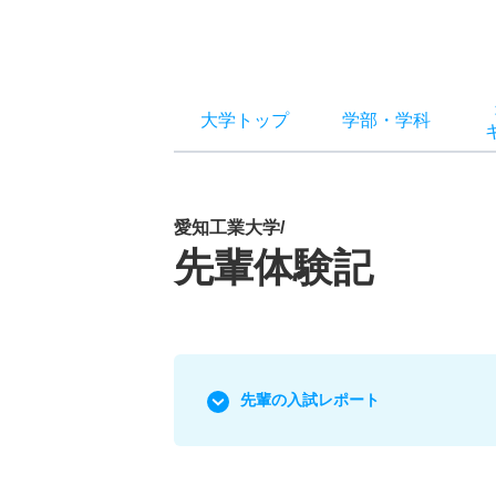
大学トップ
学部
・
学科
愛知工業大学/
先輩体験記
先輩の入試レポート