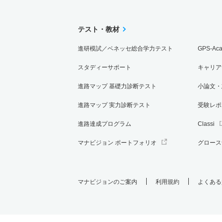
テスト・教材
進研模試／ベネッセ総合学力テスト
GPS-Ac
スタディーサポート
キャリア
進路マップ 基礎力診断テスト
小論文・
進路マップ 実力診断テスト
受験レポ
進路達成プログラム
Classi
マナビジョン ポートフォリオ
グロース
マナビジョンのご案内
利用規約
よくある