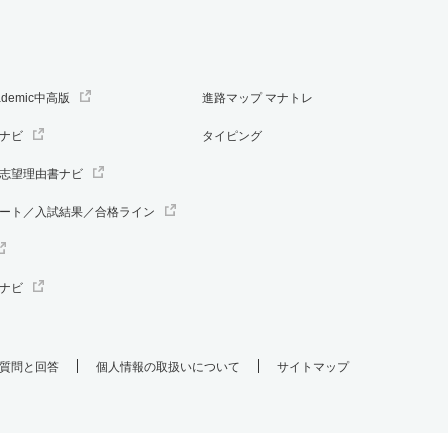
ademic中高版
進路マップ マナトレ
ナビ
タイピング
志望理由書ナビ
ート／入試結果／合格ライン
ナビ
質問と回答
個人情報の取扱いについて
サイトマップ