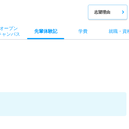
志望理由
オー
プン
先輩
体験記
学費
就職
・
資
キャン
パス