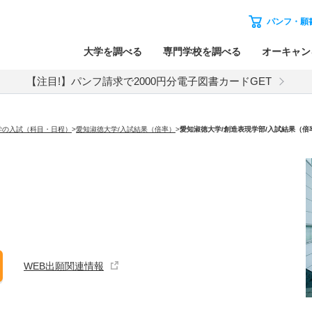
パンフ・願
大学を調べる
専門学校を調べる
オーキャン
【注目!】パンフ請求で2000円分電子図書カードGET
学の入試（科目・日程）
>
愛知淑徳大学/入試結果（倍率）
>
愛知淑徳大学
/創造表現学部/入試結果（倍
WEB出願関連情報