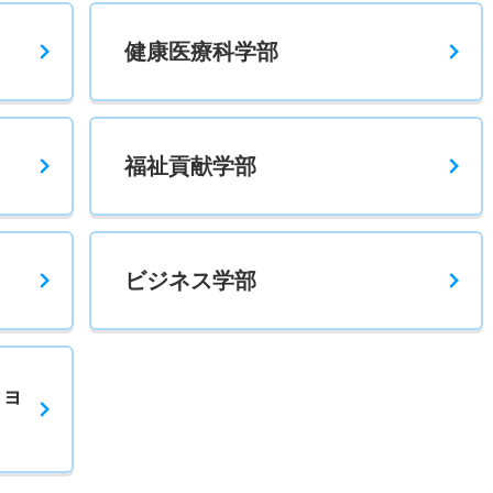
般 後期
健康医療科学部
5倍
4.80倍
20人
20人
4人
－
般 共テ 前期３教科型
福祉貢献学部
1.20倍
1.30倍
44人
44人
36人
55.30
般 共テ 前期４教科型
ビジネス学部
1.30倍
1.30倍
21人
21人
16人
56.40
般 共テ プラス型
1.20倍
1.10倍
112人
112人
94人
50.70
ショ
般 ニ 後期
3倍
1倍
9人
9人
3人
－