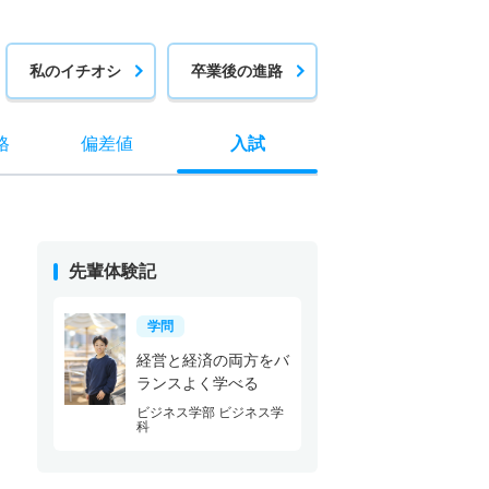
私のイチオシ
卒業後の進路
格
偏差値
入試
先輩体験記
学問
経営と経済の両方をバ
ランスよく学べる
ビジネス学部 ビジネス学
科