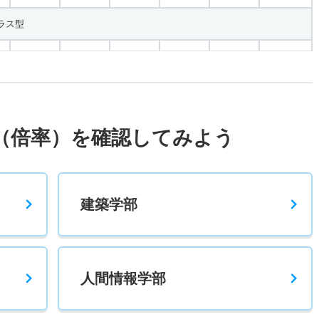
ラス型
1.10倍
1.10倍
97人
97人
90人
49.10
2倍
－
6人
6人
3人
－
（倍率）を確認してみよう
薦
1.20倍
1.20倍
49人
43人
36人
－
建築学部
般 前期２教科型
1.50倍
1.80倍
117人
112人
73人
46.40
人間情報学部
般 前期３教科型
1.70倍
1.30倍
128人
122人
73人
45