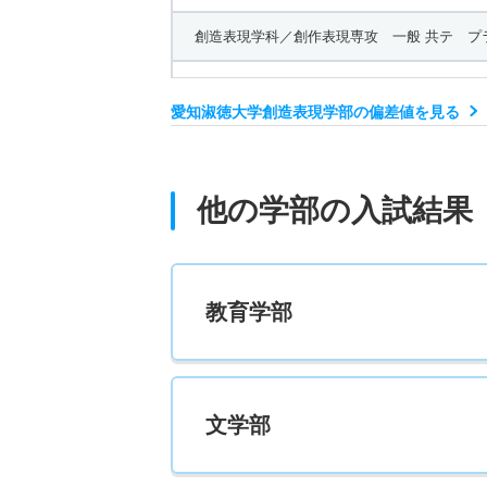
創造表現学科／創作表現専攻 一般 共テ プ
5人
愛知淑徳大学創造表現学部の偏差値を見る
創造表現学科／創作表現専攻 一般 ニ 後期
2人
他の学部の入試結果
創造表現学科／創作表現専攻 推薦 公募制推
16人
教育学部
創造表現学科／メディアプロデュース専攻 一
9人
文学部
創造表現学科／メディアプロデュース専攻 一
25人