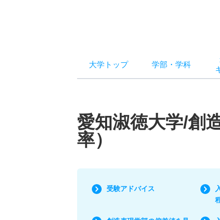
大学トップ
学部
・
学科
愛知淑徳大学/創
率）
受験アドバイス