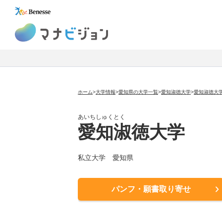
マナビジョン
ホーム
>
大学情報
>
愛知県の大学一覧
>
愛知淑徳大学
>
愛知淑徳大
あいちしゅくとく
愛知淑徳大学
私立大学
愛知県
パンフ・願書取り寄せ