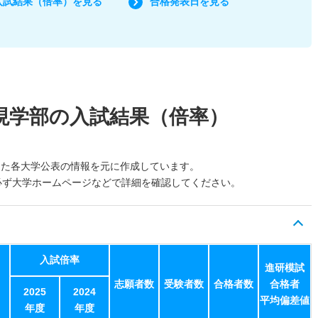
入試結果（倍率）を見る
合格発表日を見る
現学部の入試結果（倍率）
した各大学公表の情報を元に作成しています。
必ず大学ホームページなどで詳細を確認してください。
入試倍率
進研模試
志願者数
受験者数
合格者数
合格者
2025
2024
平均偏差値
年度
年度