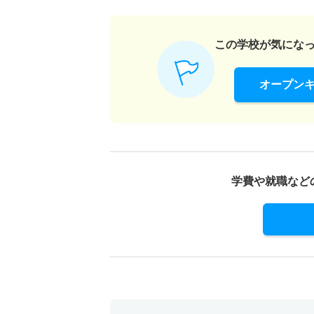
創造表現学科／メディアプロデュース専攻 推
この学校が気にな
22人
オープン
学費や就職など