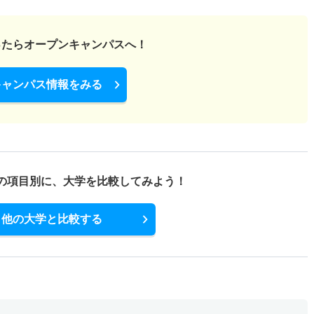
薦 公募制推薦
ったら
オープンキャンパスへ！
1.20倍
1.70倍
112人
105人
86人
－
キャンパス情報をみる
の項目別に、
大学を比較してみよう！
他の大学と比較する