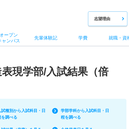
志望理由
オー
プン
先輩
体験記
学費
就職
・
資
キャン
パス
造表現学部/入試結果（倍
入試種別から入試科目・日
学部学科から入試科目・日
程を調べる
程を調べる