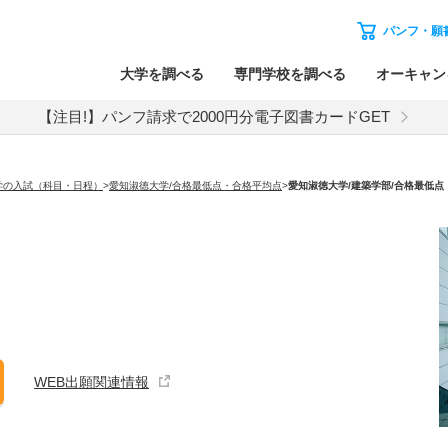
パンフ・願
大学を調べる
専門学校を調べる
オーキャン
【注目!】パンフ請求で2000円分電子図書カードGET
学の入試（科目・日程）
>
愛知淑徳大学/合格最低点・合格平均点
>
愛知淑徳大学
/建築学部/合格最低
WEB出願関連情報