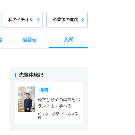
私のイチオシ
卒業後の進路
格
偏差値
入試
先輩体験記
学問
経営と経済の両方をバ
ランスよく学べる
ビジネス学部 ビジネス学
科