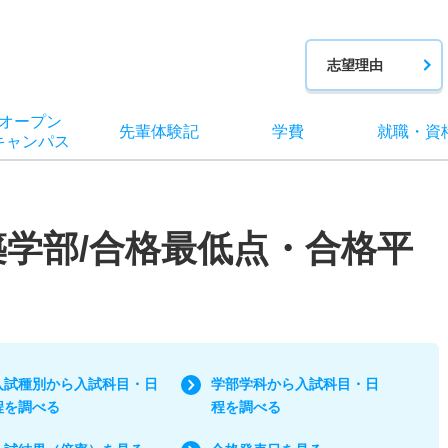
志望理由
オー
プン
先輩
体験記
学費
就職
・
資
キャン
パス
築学部/合格最低点・合格平
入試種別から入試科目・日
学部学科から入試科目・日
程を調べる
程を調べる