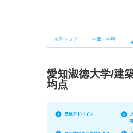
大学トップ
学部
・
学科
愛知淑徳大学/建
均点
受験アドバイス