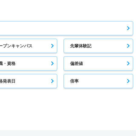
ープンキャンパス
先輩体験記
職・資格
偏差値
格発表日
倍率