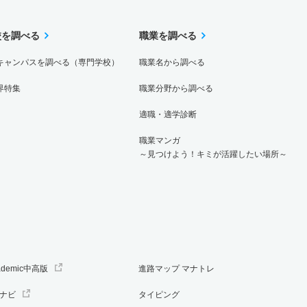
校を調べる
職業を調べる
キャンパスを調べる（専門学校）
職業名から調べる
界特集
職業分野から調べる
適職・適学診断
職業マンガ
～見つけよう！キミが活躍したい場所～
ademic中高版
進路マップ マナトレ
ナビ
タイピング