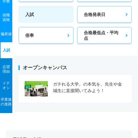
学費
入試
合格発表日
就職
資格
合格最低点・平均
偏差値
倍率
点
入試
志望
オープンキャンパス
理由
イチ
ガチれる大学。の本気を、先生や金
オシ
城生に直接聞いてみよう！
卒業後
の進路