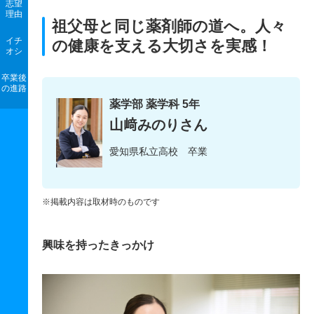
志望
理由
祖父母と同じ薬剤師の道へ。人々
イチ
の健康を支える大切さを実感！
オシ
卒業後
の進路
薬学部 薬学科 5年
山﨑みのりさん
愛知県私立高校 卒業
※掲載内容は取材時のものです
興味を持ったきっかけ