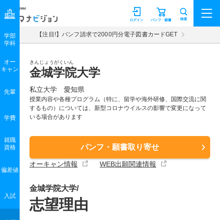
マナビジョン
検索
ログイン
パンフ・願書
【注目!】パンフ請求で2000円分電子図書カードGET
学部
学科
オー
きんじょうがくいん
キャン
金城学院大学
私立大学 愛知県
先輩
授業内容や各種プログラム（特に、留学や海外研修、国際交流に関
するもの）については、新型コロナウイルスの影響で変更になって
いる場合があります
学費
就職
パンフ・願書取り寄せ
資格
オーキャン情報
WEB出願関連情報
偏差値
金城学院大学/
入試
志望理由