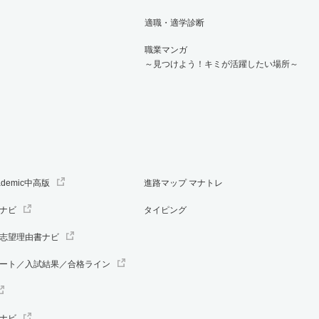
適職・適学診断
0.80倍
2.80倍
11人
11人
14人
43
職業マンガ
期Ｂ方式文系型
～見つけよう！キミが活躍したい場所～
1.30倍
4倍
9人
8人
6人
46.50
期Ｂ方式理系型
0.70倍
2.40倍
8人
6人
9人
48.50
ademic中高版
進路マップ マナトレ
方式文系型
ナビ
タイピング
2倍
6倍
4人
4人
2人
－
志望理由書ナビ
方式理系型
ート／入試結果／合格ライン
1.60倍
7.50倍
11人
11人
7人
37.80
期文系型
ナビ