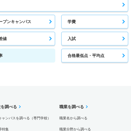
1.80倍
－
7人
7人
4人
－
ープンキャンパス
学費
系型
1倍
－
3人
3人
3人
－
差値
入試
系型
率
合格最低点・平均点
3.50倍
－
7人
7人
2人
－
1.10倍
4.70倍
26人
26人
23人
－
期Ａ方式文系型
校を調べる
職業を調べる
0.80倍
8倍
4人
3人
4人
51.90
キャンパスを調べる（専門学校）
職業名から調べる
期Ａ方式理系型
界特集
職業分野から調べる