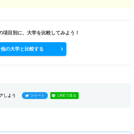
2.30倍
1.60倍
10人
9人
4人
52.30
式理系型
の項目別に、
大学を比較してみよう！
1.80倍
2倍
76人
75人
42人
51.50
他の大学と比較する
式文系型
2倍
1.70倍
7人
6人
3人
－
式理系型
1.40倍
1.80倍
43人
43人
31人
49.70
アしよう
ツイート
LINEで送る
2倍
－
4人
4人
2人
－