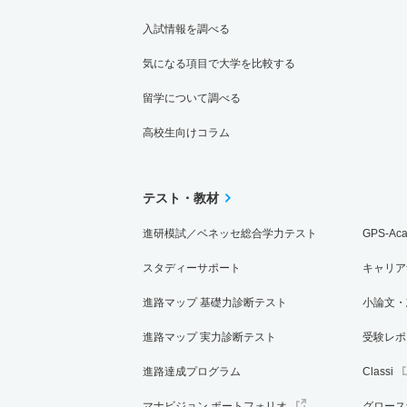
入試情報を調べる
5人
気になる項目で大学を比較する
建築学科／インテリアデザイン専攻 一般 前
留学について調べる
5人
高校生向けコラム
建築学科／インテリアデザイン専攻 一般 前
5人
テスト・教材
進研模試／ベネッセ総合学力テスト
GPS-Ac
建築学科／インテリアデザイン専攻 一般 Ｍ
スタディーサポート
キャリア
3人
進路マップ 基礎力診断テスト
小論文・
建築学科／インテリアデザイン専攻 一般 Ｍ
進路マップ 実力診断テスト
受験レポ
3人
進路達成プログラム
Classi
建築学科／インテリアデザイン専攻 一般 中
マナビジョン ポートフォリオ
グロース