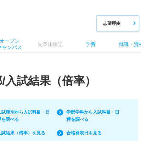
志望理由
オー
プン
先輩
体験記
学費
就職
・
資
キャン
パス
部/入試結果（倍率）
入試種別から入試科目・日
学部学科から入試科目・日
程を調べる
程を調べる
入試結果（倍率）を見る
合格発表日を見る