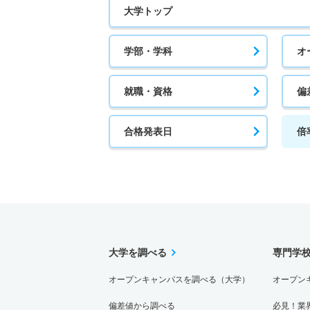
大学トップ
1人
学部・学科
オ
建築学科／建築専攻 一般 ニ ファイナル文
1人
就職・資格
偏
建築学科／建築専攻 一般 ニ ファイナル理
合格発表日
倍
1人
建築学科／建築専攻 推薦 一般推薦
5人
建築学科／インテリアデザイン専攻 一般 前
大学を調べる
専門学
5人
オープンキャンパスを調べる（大学）
オープン
建築学科／インテリアデザイン専攻 一般 前
偏差値から調べる
必見！業