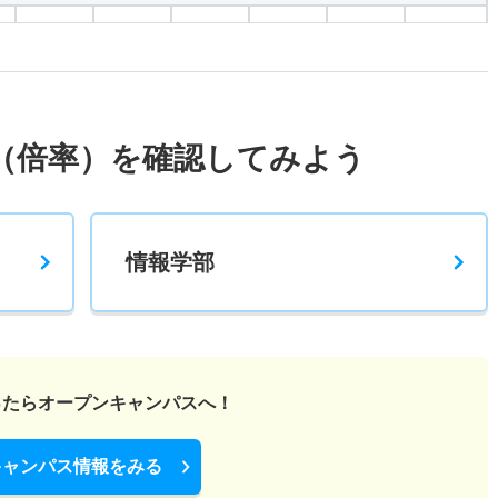
1.60倍
2.80倍
58人
56人
35人
43.20
－
4倍
2人
1人
0人
－
（倍率）を確認してみよう
1.30倍
5.30倍
11人
9人
7人
－
情報学部
方式文系型
1.40倍
2倍
49人
49人
35人
44.40
方式理系型
ったら
オープンキャンパスへ！
1.60倍
1.50倍
129人
129人
79人
47.70
キャンパス情報をみる
式文系型