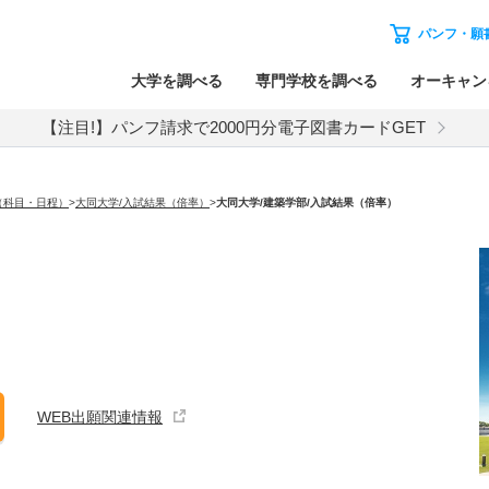
パンフ・願
大学を調べる
専門学校を調べる
オーキャン
【注目!】パンフ請求で2000円分電子図書カードGET
（科目・日程）
>
大同大学/入試結果（倍率）
>
大同大学
/建築学部/入試結果（倍率）
WEB出願関連情報