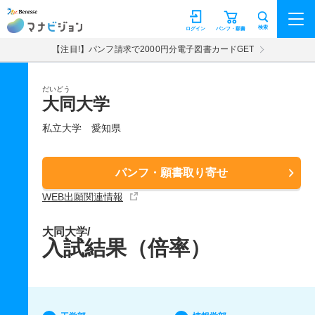
マナビジョン
検索
ログイン
パンフ・願書
【注目!】パンフ請求で2000円分電子図書カードGET
だいどう
大同大学
私立大学
愛知県
パンフ・願書取り寄せ
WEB出願関連情報
大同大学/
入試結果（倍率）