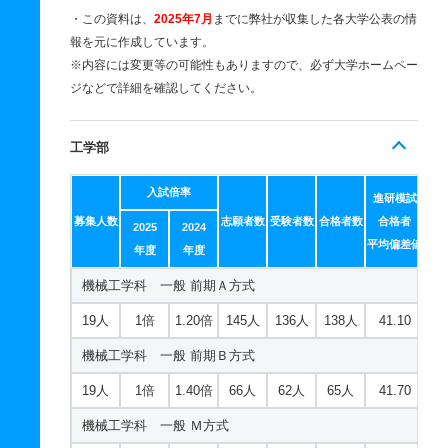
・この資料は、
2025年7月
までに弊社が収集した各大学公表の情
報を元に作成しています。
※内容には変更等の可能性もありますので、必ず大学ホームペー
ジなどで詳細を確認してください。
工学部
入試倍率
進研模試
募集人数
志願者数
受験者数
合格者数
合格者
2025
2024
平均偏差値
年度
年度
機械工学科 一般 前期Ａ方式
19人
1倍
1.20倍
145人
136人
138人
41.10
機械工学科 一般 前期Ｂ方式
19人
1倍
1.40倍
66人
62人
65人
41.70
機械工学科 一般 Ｍ方式