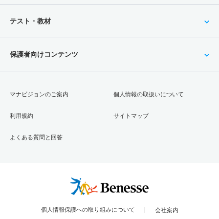
1人
1.50倍
－
3人
3人
2人
－
1人
2倍
－
4人
4人
2人
－
建築学科／インテリアデザイン専攻 一般 ニ 後期理系
テスト・教材
総合情報学科 一般 ニ ファイナル理系型
型
1人
1.70倍
－
10人
10人
6人
－
1人
1.30倍
－
4人
4人
3人
－
保護者向けコンテンツ
総合情報学科 推薦 一般推薦
建築学科／インテリアデザイン専攻 一般 ニ ファイナ
3人
0.60倍
0.40倍
6人
6人
10人
－
ル文系型
1人
1倍
－
2人
2人
2人
－
マナビジョンのご案内
個人情報の取扱いについて
建築学科／インテリアデザイン専攻 一般 ニ ファイナ
利用規約
サイトマップ
ル理系型
よくある質問と回答
1人
5倍
－
5人
5人
1人
－
建築学科／インテリアデザイン専攻 推薦 一般推薦
2人
1倍
4倍
1人
1人
1人
－
建築学科／かおりデザイン専攻 一般 前期Ａ方式文系型
3人
1倍
1倍
6人
6人
6人
37.20
個人情報保護への取り組みについて
会社案内