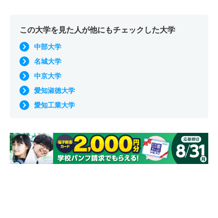
6人
0.40倍
0.70倍
5人
5人
14人
38.90
建築学科／インテリアデザイン専攻 一般 Ｍ方式文系型
総合情報学科 一般 Ｍ方式文系型
3人
2倍
6倍
4人
4人
2人
－
この大学を見た人が他にもチェックした大学
5人
1倍
0.70倍
4人
4人
4人
39.40
建築学科／インテリアデザイン専攻 一般 Ｍ方式理系型
中部大学
総合情報学科 一般 Ｍ方式理系型
3人
1.60倍
7.50倍
11人
11人
7人
37.80
名城大学
5人
0.50倍
0.60倍
9人
9人
19人
44.10
建築学科／インテリアデザイン専攻 一般 中期文系型
中京大学
総合情報学科 一般 中期文系型
2人
－
1.50倍
0人
0人
0人
－
愛知淑徳大学
3人
1倍
0.50倍
1人
1人
1人
－
愛知工業大学
建築学科／インテリアデザイン専攻 一般 中期理系型
総合情報学科 一般 中期理系型
2人
1倍
0.50倍
2人
1人
1人
－
3人
0倍
0.10倍
1人
0人
1人
－
建築学科／インテリアデザイン専攻 一般 共テ 前期
Ｃ・Ｄ方式文系型
総合情報学科 一般 共テ 前期Ｃ・Ｄ方式文系型
2人
1.30倍
3.30倍
22人
22人
17人
49.10
3人
1.10倍
1.30倍
31人
31人
28人
49.20
建築学科／インテリアデザイン専攻 一般 共テ 前期
総合情報学科 一般 共テ 前期Ｃ・Ｄ方式理系型
Ｃ・Ｄ方式理系型
3人
1.50倍
1.20倍
53人
53人
35人
46.30
2人
1.30倍
1.80倍
26人
26人
20人
46.10