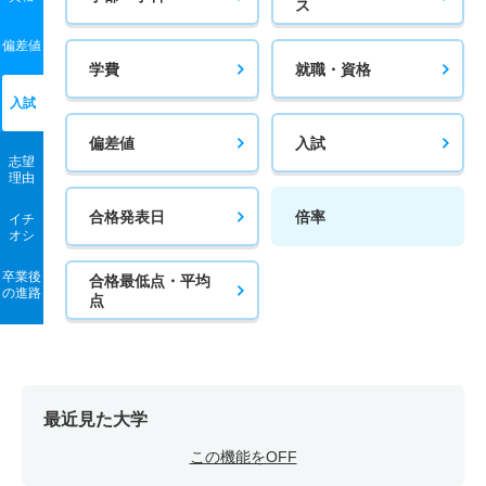
ス
建築学科／建築専攻 推薦 一般推薦
2人
1倍
－
2人
2人
2人
－
偏差値
5人
1.10倍
4.70倍
26人
26人
23人
－
学費
就職・資格
情報デザイン学科 一般 ニ ファイナル理系型
建築学科／インテリアデザイン専攻 一般 前期Ａ方式文
入試
2人
1倍
－
14人
14人
14人
－
系型
偏差値
入試
情報デザイン学科 推薦 一般推薦
5人
0.80倍
8倍
4人
3人
4人
51.90
志望
理由
8人
0.80倍
2倍
19人
19人
23人
－
建築学科／インテリアデザイン専攻 一般 前期Ａ方式理
系型
合格発表日
倍率
イチ
総合情報学科 一般 前期Ａ方式文系型
オシ
5人
0.80倍
2.80倍
11人
11人
14人
43
6人
0.90倍
1.20倍
9人
9人
10人
37.70
卒業後
合格最低点・平均
建築学科／インテリアデザイン専攻 一般 前期Ｂ方式文
の進路
総合情報学科 一般 前期Ａ方式理系型
点
系型
6人
0.50倍
0.90倍
12人
11人
24人
40.30
5人
1.30倍
4倍
9人
8人
6人
46.50
総合情報学科 一般 前期Ｂ方式文系型
建築学科／インテリアデザイン専攻 一般 前期Ｂ方式理
6人
0.80倍
1.30倍
11人
11人
14人
37.90
系型
最近見た大学
総合情報学科 一般 前期Ｂ方式理系型
5人
0.70倍
2.40倍
8人
6人
9人
48.50
この機能をOFF