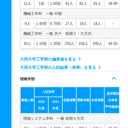
12人
1倍
1.50倍
81人
81人
81人
39.90
機械工学科 一般 中期
9人
1.40倍
0.70倍
27人
19人
14人
－
機械工学科 一般 共テ 前期Ｃ・Ｄ方式
10人
1.10倍
1.20倍
234人
234人
205人
44.50
機械工学科 一般 共テ プラスＡ方式
大同大学工学部の偏差値を見る
14人
0.90倍
1.20倍
126人
120人
130人
46.40
大同大学工学部の入試結果（倍率）を見る
機械工学科 一般 共テ プラスＢ方式
情報学部
14人
1倍
1.30倍
62人
59人
62人
47.80
入試倍率
機械工学科 一般 ニ 後期
進研模試
募集人数
志願者数
受験者数
合格者数
合格者
2025
2024
2人
1.10倍
1.50倍
9人
9人
8人
－
平均偏差値
年度
年度
機械工学科 一般 ニ ファイナル
情報システム学科 一般 前期Ａ方式
2人
1倍
1.30倍
14人
14人
14人
－