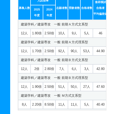
入試倍率
情報システム学科 一般 ニ 後期
進研模試
10人
0.80倍
1.20倍
49人
48人
62人
43.90
募集人数
志願者数
受験者数
合格者数
合格者
2025
2024
2人
1.40倍
6.70倍
13人
13人
9人
－
平均偏差値
機械システム工学科 一般 共テ プラスＢ方式
年度
年度
情報システム学科 一般 ニ ファイナル
建築学科／建築専攻 一般 前期Ａ方式文系型
10人
0.70倍
1倍
32人
32人
43人
45.60
2人
1.40倍
11倍
26人
26人
19人
－
12人
1.80倍
2.50倍
10人
9人
5人
46
機械システム工学科 一般 ニ 後期
情報システム学科 推薦 一般推薦
建築学科／建築専攻 一般 前期Ａ方式理系型
2人
1.20倍
1.50倍
11人
11人
9人
－
10人
1.60倍
3倍
42人
42人
27人
－
12人
1.70倍
2.50倍
92人
90人
53人
44.90
機械システム工学科 一般 ニ ファイナル
情報デザイン学科 一般 前期Ａ方式文系型
建築学科／建築専攻 一般 前期Ｂ方式文系型
2人
1倍
4.20倍
18人
18人
18人
－
14人
1.50倍
2.10倍
18人
17人
11人
－
12人
2倍
2.80倍
7人
6人
3人
42.80
機械システム工学科 推薦 一般推薦
情報デザイン学科 一般 前期Ａ方式理系型
建築学科／建築専攻 一般 前期Ｂ方式理系型
12人
0.90倍
1.10倍
15人
15人
16人
－
14人
0.80倍
2.10倍
39人
39人
49人
41.20
12人
1.90倍
2.50倍
51人
50人
27人
47.60
電気電子工学科 一般 前期Ａ方式
情報デザイン学科 一般 前期Ｂ方式文系型
建築学科／建築専攻 一般 Ｍ方式文系型
14人
0.90倍
0.90倍
100人
98人
112人
41.10
14人
1.40倍
1.80倍
28人
27人
20人
44.60
8人
2.20倍
8.50倍
11人
11人
5人
40.40
電気電子工学科 一般 前期Ｂ方式
情報デザイン学科 一般 前期Ｂ方式理系型
建築学科／建築専攻 一般 Ｍ方式理系型
14人
0.80倍
1倍
50人
47人
60人
41.30