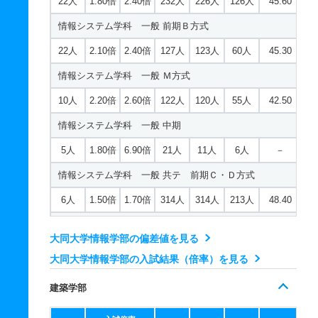
22人
1.80倍
2.40倍
232人
226人
126人
45.60
機械工学科 推薦 一般推薦
情報システム学科 一般 前期Ｂ方式
14人
1倍
0.90倍
22人
21人
21人
－
22人
2.10倍
2.40倍
127人
123人
60人
45.30
機械システム工学科 一般 前期Ａ方式
情報システム学科 一般 Ｍ方式
14人
0.80倍
1.50倍
58人
57人
69人
41.90
10人
2.20倍
2.60倍
122人
120人
55人
42.50
機械システム工学科 一般 前期Ｂ方式
情報システム学科 一般 中期
14人
0.80倍
1.20倍
39人
39人
49人
39.90
5人
1.80倍
6.90倍
21人
11人
6人
－
機械システム工学科 一般 Ｍ方式
情報システム学科 一般 共テ 前期Ｃ・Ｄ方式
8人
0.80倍
0.70倍
43人
39人
47人
42.50
6人
1.50倍
1.70倍
314人
314人
213人
48.40
機械システム工学科 一般 中期
情報システム学科 一般 共テ プラスＡ方式
9人
1倍
1.30倍
8人
5人
5人
－
大同大学情報学部の偏差値を見る
15人
1.80倍
2倍
201人
195人
111人
52.50
大同大学情報学部の入試結果（倍率）を見る
機械システム工学科 一般 共テ 前期Ｃ・Ｄ方式
情報システム学科 一般 共テ プラスＢ方式
8人
1.20倍
1.30倍
173人
173人
147人
42.70
建築学部
15人
2倍
2.20倍
108人
105人
52人
48.20
機械システム工学科 一般 共テ プラスＡ方式