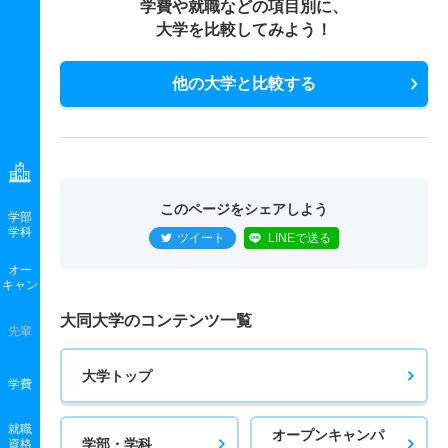
10人
1.80倍
2倍
76人
75人
42人
51.50
電気電子工学科 一般 ニ ファイナル
学費や就職などの項目別に、
情報デザイン学科 一般 共テ プラスＡ方式文系型
大学を比較してみよう！
建築学科／建築専攻 一般 共テ プラスＢ方式文系型
1人
1倍
2倍
17人
17人
17人
－
12人
1.20倍
2倍
12人
12人
10人
－
10人
2倍
1.70倍
7人
6人
3人
－
電気電子工学科 推薦 一般推薦
他の大学と比較する
情報デザイン学科 一般 共テ プラスＡ方式理系型
建築学科／建築専攻 一般 共テ プラスＢ方式理系型
8人
1倍
0.90倍
15人
14人
14人
－
12人
0.80倍
1.60倍
33人
33人
44人
46.50
10人
1.40倍
1.80倍
43人
43人
31人
49.70
情報デザイン学科 一般 共テ プラスＢ方式文系型
建築学科／建築専攻 一般 ニ 後期文系型
12人
1.20倍
1.90倍
20人
20人
17人
－
このページをシェアしよう
1人
2倍
－
4人
4人
2人
－
学部
学科
情報デザイン学科 一般 共テ プラスＢ方式理系型
ツイート
LINEで送る
建築学科／建築専攻 一般 ニ 後期理系型
12人
0.70倍
1.50倍
15人
15人
22人
48.80
オー
1人
1.80倍
－
7人
7人
4人
－
キャン
情報デザイン学科 一般 ニ 後期文系型
大同大学のコンテンツ一覧
建築学科／建築専攻 一般 ニ ファイナル文系型
先輩
2人
1.80倍
－
9人
9人
5人
－
1人
1倍
－
3人
3人
3人
－
情報デザイン学科 一般 ニ 後期理系型
大学トップ
学費
建築学科／建築専攻 一般 ニ ファイナル理系型
2人
1.10倍
－
8人
8人
7人
－
1人
3.50倍
－
7人
7人
2人
－
就職
オープンキャンパ
情報デザイン学科 一般 ニ ファイナル文系型
学部・学科
資格