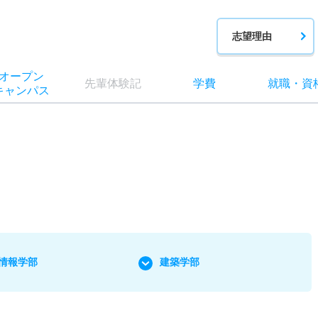
志望理由
オー
プン
先輩
体験記
学費
就職
・
資
キャン
パス
情報学部
建築学部