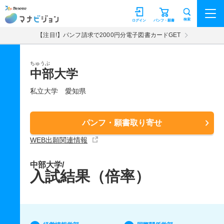
マナビジョン
検索
ログイン
パンフ・願書
【注目!】パンフ請求で2000円分電子図書カードGET
ちゅうぶ
中部大学
私立大学
愛知県
パンフ・願書取り寄せ
WEB出願関連情報
中部大学/
入試結果（倍率）