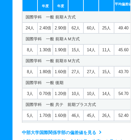
2人
1.90倍
2.90倍
204人
204人
107人
51.10
平均偏差値
年度
年度
経営総合学科 一般 ニ 後期２教科型
国際学科 一般 前期Ａ方式
若干名
8.30倍
1.20倍
50人
50人
6人
－
24人
2.40倍
2.90倍
62人
60人
25人
49.40
経営総合学科 一般 ニ 後期３教科型
国際学科 一般 前期ＡＭ方式
若干名
8.30倍
1.30倍
50人
50人
6人
－
8人
1.30倍
1.90倍
15人
14人
11人
45.60
経営総合学科 一般 ニ 後期５教科型
国際学科 一般 前期ＢＭ方式
若干名
8.30倍
1倍
50人
50人
6人
－
8人
1.80倍
1.60倍
27人
27人
15人
43.70
経営総合学科 推薦 特技推薦
国際学科 一般 後期
15人
－
－
－
－
－
－
3人
0.70倍
1.20倍
10人
10人
14人
54.70
経営総合学科 推薦 公募制推薦専願
国際学科 一般 共テ 前期プラス方式
8人
4.20倍
－
46人
46人
11人
－
5人
1.70倍
1.60倍
46人
45人
26人
52.40
経営総合学科 推薦 公募制推薦併願
国際学科 一般 共テ 前期２教科型
25人
4.20倍
－
104人
104人
25人
－
中部大学国際関係学部の偏差値を見る
2人
1.20倍
1.10倍
55人
55人
45人
51.20