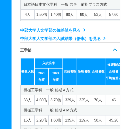
日本語日本文化学科 一般 共テ 前期プラス方式
5人
1.20倍
－
6人
6人
5人
－
4人
1.50倍
1.40倍
80人
80人
53人
57.60
国際学科 推薦 公募制推薦併願
日本語日本文化学科 一般 共テ 前期２教科型
19人
1.40倍
－
21人
21人
15人
－
中部大学人文学部の偏差値を見る
2人
1.60倍
1.60倍
75人
75人
47人
53.90
中部大学人文学部の入試結果（倍率）を見る
日本語日本文化学科 一般 共テ 前期３教科型
工学部
2人
1.60倍
1.50倍
75人
75人
47人
57.30
入試倍率
日本語日本文化学科 一般 共テ 前期５教科型
進研模試
募集人数
志願者数
受験者数
合格者数
合格者
2025
2024
2人
1.60倍
2.30倍
75人
75人
47人
57
平均偏差値
年度
年度
日本語日本文化学科 一般 ニ 後期２教科型
機械工学科 一般 前期Ａ方式
若干名
1.80倍
1.30倍
9人
9人
5人
－
33人
4.60倍
3.70倍
329人
325人
70人
46
日本語日本文化学科 一般 ニ 後期３教科型
機械工学科 一般 前期ＡＭ方式
若干名
1.80倍
－
9人
9人
5人
－
15人
2.20倍
1.60倍
135人
129人
58人
45.20
日本語日本文化学科 一般 ニ 後期５教科型