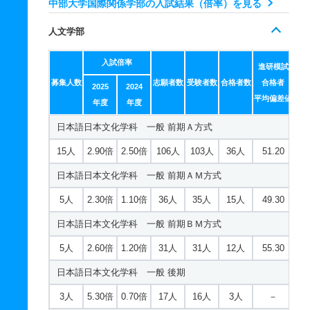
中部大学国際関係学部の入試結果（倍率）を見る
国際学科 一般 共テ 前期３教科型
人文学部
2人
1.20倍
1.10倍
55人
55人
45人
52.50
入試倍率
国際学科 一般 共テ 前期５教科型
進研模試
募集人数
志願者数
受験者数
合格者数
合格者
2025
2024
2人
1.20倍
1倍
55人
55人
45人
50.60
平均偏差値
年度
年度
国際学科 一般 ニ 後期２教科型
日本語日本文化学科 一般 前期Ａ方式
若干名
1.10倍
1倍
18人
18人
16人
－
15人
2.90倍
2.50倍
106人
103人
36人
51.20
国際学科 一般 ニ 後期３教科型
日本語日本文化学科 一般 前期ＡＭ方式
若干名
1.10倍
－
18人
18人
16人
－
5人
2.30倍
1.10倍
36人
35人
15人
49.30
国際学科 一般 ニ 後期５教科型
日本語日本文化学科 一般 前期ＢＭ方式
若干名
1.10倍
－
18人
18人
16人
－
5人
2.60倍
1.20倍
31人
31人
12人
55.30
国際学科 推薦 特技推薦
日本語日本文化学科 一般 後期
6人
－
－
－
－
－
－
3人
5.30倍
0.70倍
17人
16人
3人
－
国際学科 推薦 公募制推薦専願