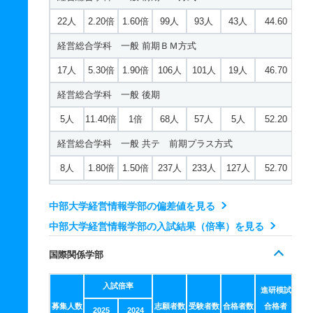
22人
2.20倍
1.60倍
99人
93人
43人
44.60
経営総合学科 一般 前期ＢＭ方式
17人
5.30倍
1.90倍
106人
101人
19人
46.70
経営総合学科 一般 後期
5人
11.40倍
1倍
68人
57人
5人
52.20
経営総合学科 一般 共テ 前期プラス方式
8人
1.80倍
1.50倍
237人
233人
127人
52.70
経営総合学科 一般 共テ 前期２教科型
中部大学経営情報学部の偏差値を見る
2人
1.90倍
1.30倍
204人
204人
107人
53.10
中部大学経営情報学部の入試結果（倍率）を見る
経営総合学科 一般 共テ 前期３教科型
国際関係学部
2人
1.90倍
1.40倍
204人
204人
107人
51.70
入試倍率
経営総合学科 一般 共テ 前期５教科型
進研模試
募集人数
志願者数
受験者数
合格者数
合格者
2025
2024