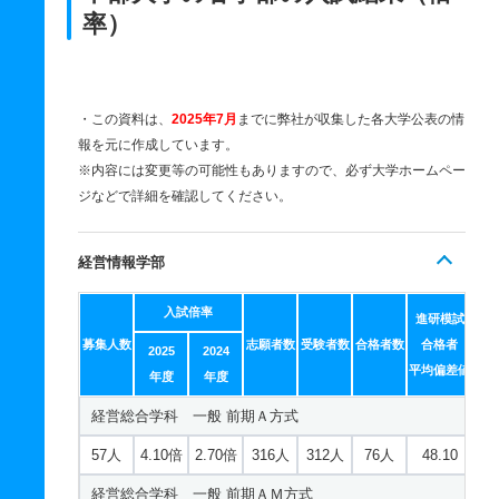
率）
・この資料は、
2025年7月
までに弊社が収集した各大学公表の情
報を元に作成しています。
※内容には変更等の可能性もありますので、必ず大学ホームペー
ジなどで詳細を確認してください。
経営情報学部
入試倍率
進研模試
募集人数
志願者数
受験者数
合格者数
合格者
2025
2024
平均偏差値
年度
年度
経営総合学科 一般 前期Ａ方式
57人
4.10倍
2.70倍
316人
312人
76人
48.10
経営総合学科 一般 前期ＡＭ方式