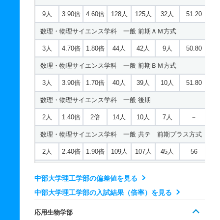
若干名
4.50倍
1.30倍
27人
27人
6人
－
9人
3.90倍
4.60倍
128人
125人
32人
51.20
英語英米文化学科 一般 後期
機械工学科 一般 ニ 後期３教科型
数理・物理サイエンス学科 一般 前期ＡＭ方式
2人
0.80倍
1倍
5人
4人
5人
－
若干名
4.50倍
2倍
27人
27人
6人
－
3人
4.70倍
1.80倍
44人
42人
9人
50.80
英語英米文化学科 一般 共テ 前期プラス方式
機械工学科 一般 ニ 後期５教科型
数理・物理サイエンス学科 一般 前期ＢＭ方式
2人
1.60倍
1.80倍
16人
14人
9人
－
若干名
4.50倍
1.50倍
27人
27人
6人
－
3人
3.90倍
1.70倍
40人
39人
10人
51.80
英語英米文化学科 一般 共テ 前期２教科型
機械工学科 推薦 公募制推薦専願
数理・物理サイエンス学科 一般 後期
2人
1.20倍
2.20倍
14人
14人
12人
60.30
4人
1.10倍
－
16人
16人
14人
－
2人
1.40倍
2倍
14人
10人
7人
－
英語英米文化学科 一般 共テ 前期３教科型
機械工学科 推薦 特技推薦
数理・物理サイエンス学科 一般 共テ 前期プラス方式
2人
1.20倍
1.20倍
14人
14人
12人
49.80
2人
－
－
－
－
－
－
2人
2.40倍
1.90倍
109人
107人
45人
56
英語英米文化学科 一般 共テ 前期５教科型
機械工学科 推薦 公募制推薦併願
数理・物理サイエンス学科 一般 共テ 前期２教科型
2人
1.20倍
1倍
14人
14人
12人
－
7人
1.50倍
－
47人
47人
31人
－
中部大学理工学部の偏差値を見る
1人
1.90倍
1.70倍
96人
96人
50人
53.50
英語英米文化学科 一般 ニ 後期２教科型
中部大学理工学部の入試結果（倍率）を見る
都市建設工学科 一般 前期Ａ方式
数理・物理サイエンス学科 一般 共テ 前期３教科型
若干名
－
－
3人
3人
0人
－
15人
4.30倍
5.30倍
71人
68人
16人
47.10
応用生物学部