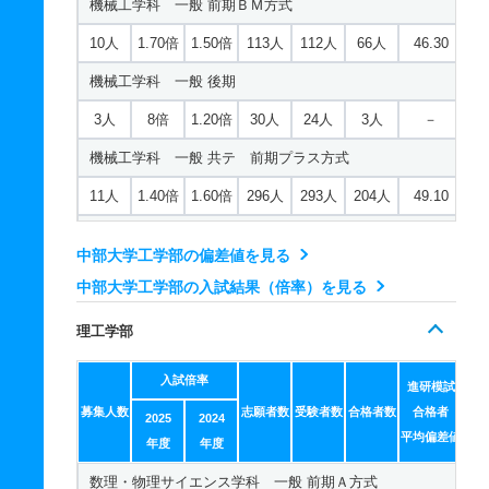
機械工学科 一般 前期ＢＭ方式
若干名
1.80倍
－
9人
9人
5人
－
10人
1.70倍
1.50倍
113人
112人
66人
46.30
日本語日本文化学科 推薦 特技推薦
機械工学科 一般 後期
2人
1倍
－
62人
62人
62人
－
3人
8倍
1.20倍
30人
24人
3人
－
日本語日本文化学科 推薦 公募制推薦専願
機械工学科 一般 共テ 前期プラス方式
2人
1倍
－
4人
4人
4人
－
11人
1.40倍
1.60倍
296人
293人
204人
49.10
日本語日本文化学科 推薦 公募制推薦併願
機械工学科 一般 共テ 前期２教科型
6人
1.50倍
－
26人
26人
17人
－
中部大学工学部の偏差値を見る
2人
2倍
1.90倍
201人
201人
100人
49.10
中部大学工学部の入試結果（倍率）を見る
英語英米文化学科 一般 前期Ａ方式
機械工学科 一般 共テ 前期３教科型
12人
2.40倍
3倍
28人
24人
10人
46.80
理工学部
2人
2倍
2.60倍
201人
201人
100人
48.90
英語英米文化学科 一般 前期ＡＭ方式
入試倍率
機械工学科 一般 共テ 前期５教科型
進研模試
3人
1.30倍
1.30倍
5人
5人
4人
56.30
募集人数
志願者数
受験者数
合格者数
合格者
2025
2024
2人
2倍
1.60倍
201人
201人
100人
47.80
平均偏差値
英語英米文化学科 一般 前期ＢＭ方式
年度
年度
機械工学科 一般 ニ 後期２教科型
数理・物理サイエンス学科 一般 前期Ａ方式
3人
1.80倍
1.80倍
7人
7人
4人
－