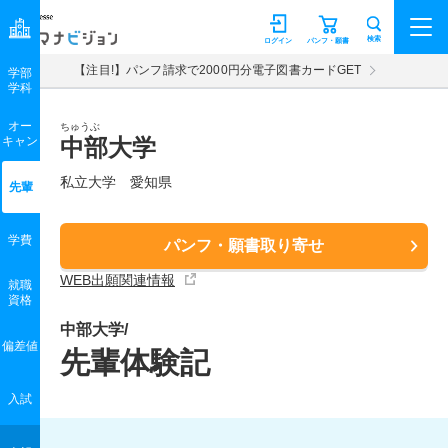
マナビジョン
検索
ログイン
パンフ・願書
【注目!】パンフ請求で2000円分電子図書カードGET
学部
学科
オー
ちゅうぶ
キャン
中部大学
私立大学 愛知県
先輩
学費
パンフ・願書取り寄せ
WEB出願関連情報
就職
資格
中部大学/
偏差値
先輩体験記
入試