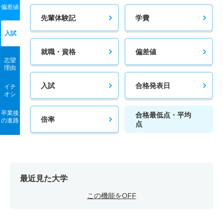
偏差値
先輩体験記
学費
入試
就職・資格
偏差値
志望
理由
入試
合格発表日
イチ
オシ
卒業後
合格最低点・平均
倍率
の進路
点
最近見た大学
この機能をOFF