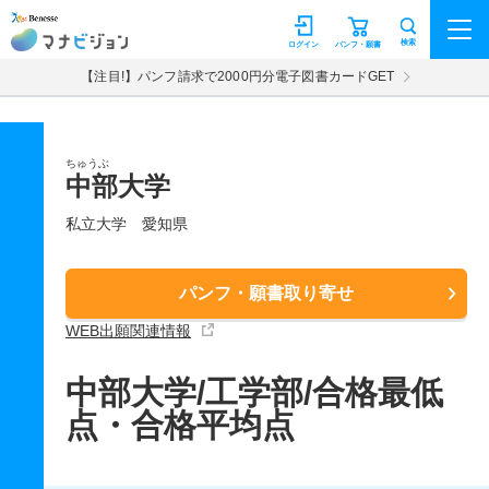
マナビジョン
検索
ログイン
パンフ・願書
【注目!】パンフ請求で2000円分電子図書カードGET
ちゅうぶ
中部大学
私立大学
愛知県
パンフ・願書取り寄せ
WEB出願関連情報
中部大学/工学部/合格最低
点・合格平均点