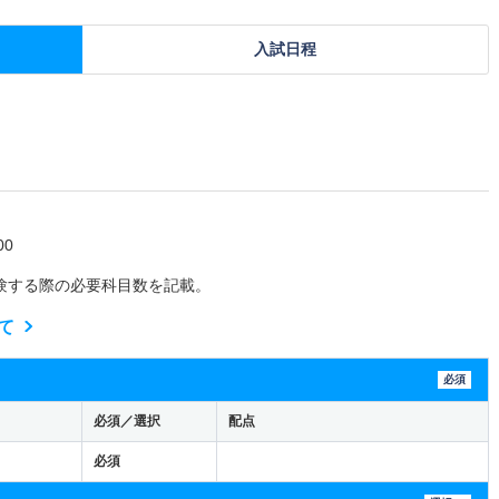
入試日程
0
験する際の必要科目数を記載。
て
必須
必須／選択
配点
必須