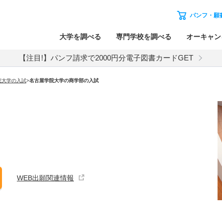
パンフ・願
大学を調べる
専門学校を調べる
オーキャン
【注目!】パンフ請求で2000円分電子図書カードGET
院大学
の入試
>
名古屋学院大学
の
商学部の入試
WEB出願関連情報