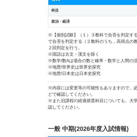
科目
政治・経済
※【個別試験】（１）３教科で合否を判定す
で合否を判定する（２教科のうち，高得点の
２回判定を行う。
※国語は古文・漢文を除く
※数学/数Aは場合の数と確率・数学と人間の
※地歴/世界史は世界史探究
※地歴/日本史は日本史探究
※内容には変更等の可能性もありますので、
どで確認してください。
※また旧課程の経過措置科目についても、大
認してください。
一般 中期(2026年度入試情報)