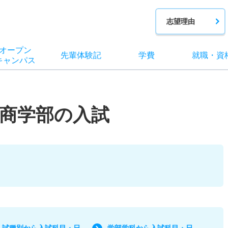
志望理由
オー
プン
先輩
体験記
学費
就職
・
資
キャン
パス
商学部の入試
入試種別から入試科目・日
学部学科から入試科目・日