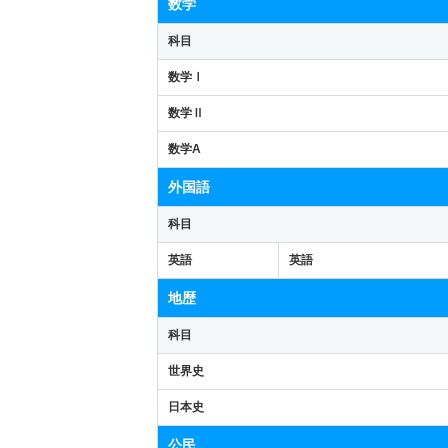
数学
科目
数学Ⅰ
数学Ⅱ
数学A
外国語
科目
英語
英語
地歴
科目
世界史
日本史
公民